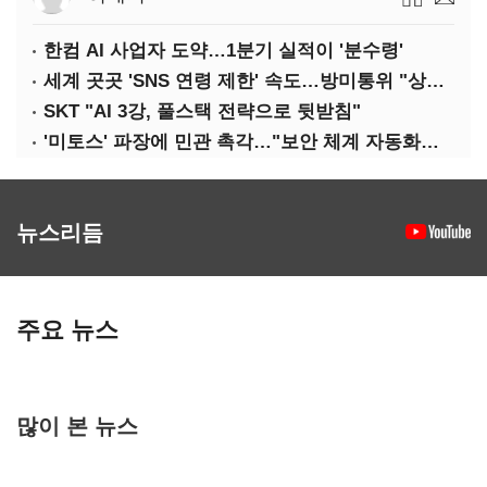
한컴 AI 사업자 도약…1분기 실적이 '분수령'
세계 곳곳 'SNS 연령 제한' 속도…방미통위 "상반기 중 의견수렴"
SKT "AI 3강, 풀스택 전략으로 뒷받침"
'미토스' 파장에 민관 촉각…"보안 체계 자동화로 대응해야"
뉴스리듬
주요 뉴스
많이 본 뉴스