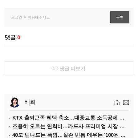
댓글
0
0/0
댓글 더보기
배희
KTX 출퇴근족 혜택 축소…대중교통 소득공제 개편
조용히 오르는 연회비…카드사 프리미엄 시장 정조준
40도 넘나드는 폭염…실손 빈틈 메우는 '100원 미니보험'