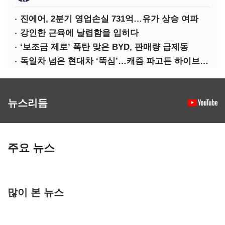
진에어, 2분기 영업손실 731억…유가 상승 여파
강인한 근육에 날렵함을 입히다
‘보조금 제로’ 폭탄 맞은 BYD, 판매량 급제동
독일차 넘은 현대차 ‘뚝심’…캐즘 파고든 하이브리드 역전극
뉴스리듬
주요 뉴스
많이 본 뉴스