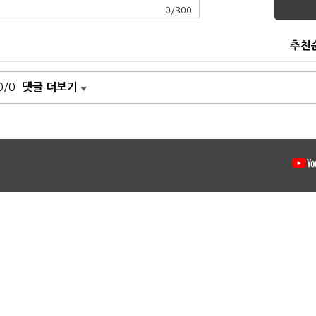
0
/
300
추천
0/0
댓글 더보기