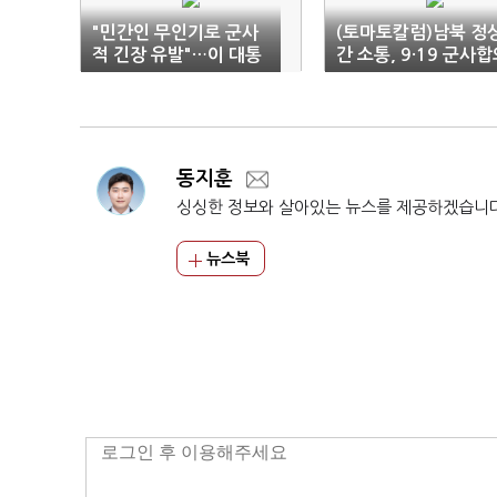
"민간인 무인기로 군사
(토마토칼럼)남북 정
적 긴장 유발"…이 대통
간 소통, 9·19 군사
령, '첫 유감' 표명
복원으로
동지훈
싱싱한 정보와 살아있는 뉴스를 제공하겠습니
뉴스북