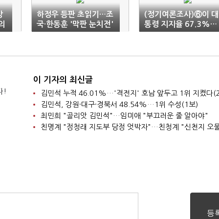
상
하정우 등판 초읽기…조
(정기여론조사)⑥이 대
합의
국·한동훈 '막판 눈치전'
통령 지지율 67.3%…
취임 후 '최고치'
이 기자의 최신글
다!
김민석 누적 46.01%…'격전지' 호남 앞두고 1위 지켰다(
김민석, 강원·대구·경북서 48.54%…1위 수성(1보)
최민희 "골리앗 김민석"…임미애 "부끄러운 줄 알아야"
친명계 "정청래 지도부 당정 엇박자"…친청계 "신천지 오물