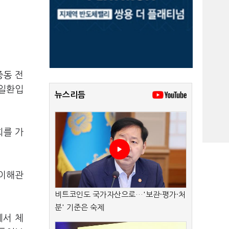
중동 전
 일환입
뉴스리듬
회를 가
 이해관
비트코인도 국가자산으로…'보관·평가·처
분' 기준은 숙제
에서 체