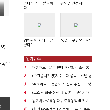
집다운 집이 필요하
편의점 전성시대
다
영화관의 시대는 끝
"CD로 구워오세요"
났다?
2보)
인기뉴스
 폭탄"
1
대형마트 2분기 판매 9.4% 감소…홈
플러스 사태 여파...
2
(주간증시전망)지수보다 종목…선별 장
세 이어진다...
3
SK하이닉스 통합노조 신설 추진…구성
원 간 성과급 불...
4
(코스닥 퇴출 논란)②일본은 5년 기다
려주는데 우리는 ...
5
농협하나로유통 대규모유통업법 위반
적발…공정위, 과...
6
(현장+)'폭염중대경보'에도 농촌 이주