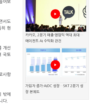
 들어보
다면서도
특히 현
카카오, 2분기 매출·영업익 역대 최대…
에이전트 AI 수익화 관건
를 개선
며 국토
애로사항
가입자 증가·AIDC 성장…SKT 2분기 성
장 본궤도
이 밖에
니다.