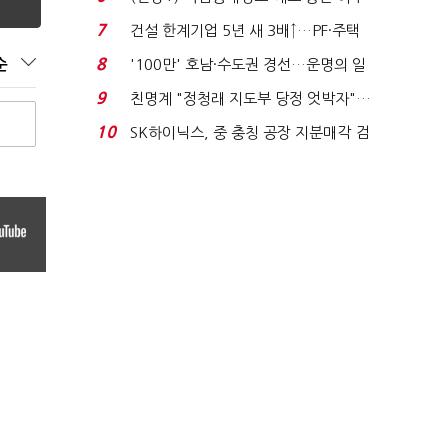
노동자는 강행군…'야...
7
건설 한계기업 5년 새 3배↑…PF·주택
침체에 재무 ...
8
'100만' 호남·수도권 경선…운명의 일
순
주일
9
친명계 "정청래 지도부 당정 엇박자"…
친청계 "신천지 오...
10
SK하이닉스, 중 충칭 공장 지분매각 검
토?…“확정된 바...