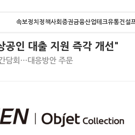
속보
정치
정책
사회
증권
금융
산업
테크
유통
건설
상공인 대출 지원 즉각 개선"
 간담회…대응방안 주문