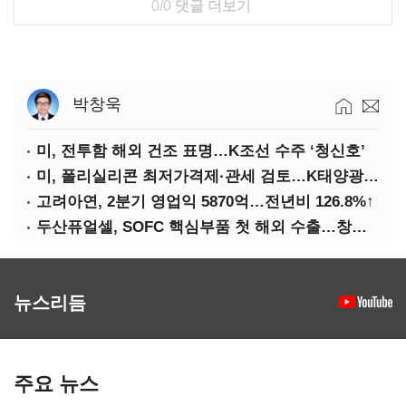
0/0
댓글 더보기
박창욱
미, 전투함 해외 건조 표명…K조선 수주 ‘청신호’
미, 폴리실리콘 최저가격제·관세 검토…K태양광 입지 확대 기대
고려아연, 2분기 영업익 5870억…전년비 126.8%↑
두산퓨얼셀, SOFC 핵심부품 첫 해외 수출…창사 이래 최대 규모
뉴스리듬
주요 뉴스