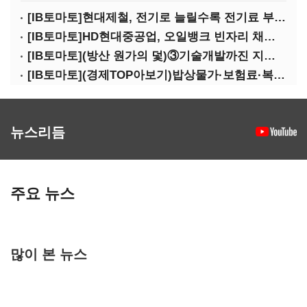
[IB토마토]현대제철, 전기로 늘릴수록 전기료 부담…저탄소 전환의 역설
[IB토마토]HD현대중공업, 오일뱅크 빈자리 채웠다…그룹 배당 핵심축 부상
[IB토마토](방산 원가의 덫)③기술개발까진 지원…수출은 각자도생
[IB토마토](경제TOP아보기)밥상물가·보험료·복구비…장마가 내미는 청구서
뉴스리듬
주요 뉴스
많이 본 뉴스