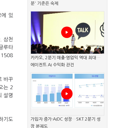
분' 기준은 숙제
모에 있
. 삼천
마글루타
1508
카카오, 2분기 매출·영업익 역대 최대…
에이전트 AI 수익화 관건
로 바꾸
오는 2
의 설명
개하기도
가입자 증가·AIDC 성장…SKT 2분기 성
장 본궤도