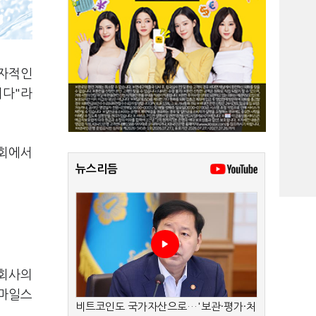
독자적인
니다"라
담회에서
뉴스리듬
 회사의
 마일스
비트코인도 국가자산으로…'보관·평가·처