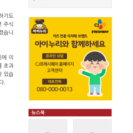
명하기도
련 주식
뤄졌습니
기에 이
를 초과
바 있습
다.
뉴스북