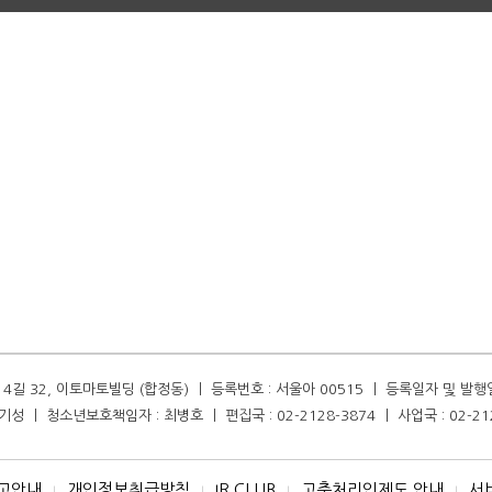
길 32, 이토마토빌딩 (합정동) ㅣ 등록번호 : 서울아 00515 ㅣ 등록일자 및 발행일자 :
성 ㅣ 청소년보호책임자 : 최병호 ㅣ 편집국 : 02-2128-3874 ㅣ 사업국 : 02-21
고안내
개인정보취급방침
IR CLUB
고충처리인제도 안내
서
I
I
I
I