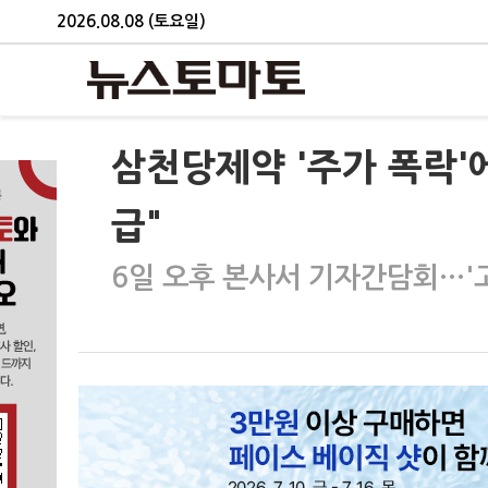
2026.08.08 (토요일)
삼천당제약 '주가 폭락'
급"
6일 오후 본사서 기자간담회…'고