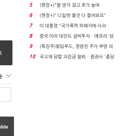
처분' 기준은 ...
5
(현장+)"팔 생각 접고 호가 높여
요"…'덜 똘똘한 한 채' 20...
6
(현장+)"12일엔 물건 다 들어와요"…
빈 매대 채우며 문 연 ...
7
이 대통령 "국가폭력 피해자에 사과…
적극적 조사로 진...
8
중국 이어 대만도 설비투자…메모리 ‘삼
국전쟁’
9
(특징주)윙입푸드, 경영진 주가 부양 의
지에 상한가...
10
국고채 담합 과징금 철퇴…증권사 '충당
금 폭탄' 우려...
순