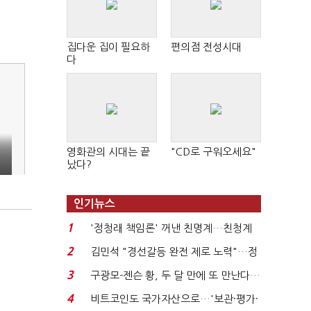
집다운 집이 필요하
편의점 전성시대
다
영화관의 시대는 끝
"CD로 구워오세요"
났다?
인기뉴스
1
'정청래 책임론' 꺼낸 친명계…친청계
는 추가투표 때리기...
2
김민석 "경선갈등 완전 제로 노력"…정
청래 "반명 공세 사...
3
구광모-젠슨 황, 두 달 만에 또 만난다…
로봇·AI 등 논...
4
비트코인도 국가자산으로…'보관·평가·