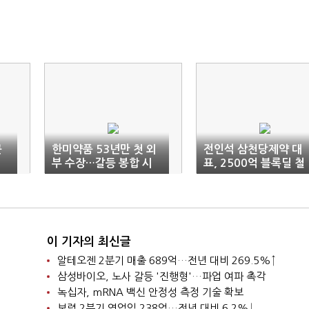
근
한미약품 53년만 첫 외
전인석 삼천당제약 대
부 수장…갈등 봉합 시
표, 2500억 블록딜 철
험대
회
이 기자의 최신글
알테오젠 2분기 매출 689억…전년 대비 269.5%↑
삼성바이오, 노사 갈등 '진행형'…파업 여파 촉각
녹십자, mRNA 백신 안정성 측정 기술 확보
보령 2분기 영업익 238억…전년 대비 6.2%↓