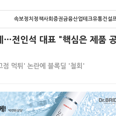
속보
정치
정책
사회
증권
금융
산업
테크
유통
건설
에…전인석 대표 "핵심은 제품 
점 먹튀' 논란에 블록딜 '철회'