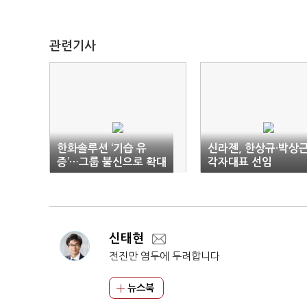
관련기사
한화솔루션 ‘기습 유
신라젠, 한상규·박상
증’…그룹 불신으로 확대
각자대표 선임
신태현
전진만 염두에 두려합니다
뉴스북