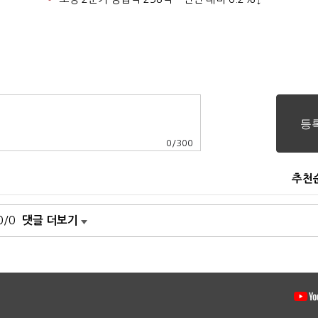
0
/
300
추천
0/0
댓글 더보기