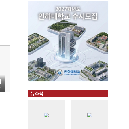
외
주
뉴스북
개