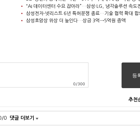
“AI 데이터센터 수요 잡아라”…삼성·LG, 냉각솔루션 속도
삼성전자-넷리스트 6년 특허분쟁 종료…기술 협력 확대 합
삼성호암상 위상 더 높인다…상금 3억→5억원 증액
0
/
300
추천
0/0
댓글 더보기