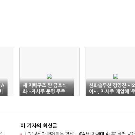
 A
새 지배구조 짠 금호석
한화솔루션 경영진·사
비
화…자사주 운명 주주
이사, 자사주 매입해 ‘
손에
주 달래기’
이 기자의 최신글
다!
LG ‘당신과 함께하는 혁신’…IFA서 ‘차세대 AI 홈’ 비전 공