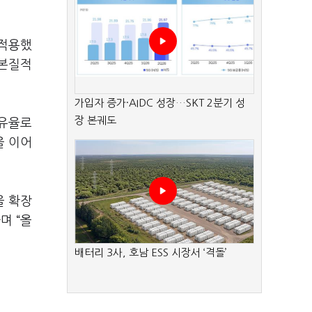
 적용했
 본질적
가입자 증가·AIDC 성장…SKT 2분기 성
장 본궤도
점유율로
을 이어
을 확장
며 “올
배터리 3사, 호남 ESS 시장서 ‘격돌’