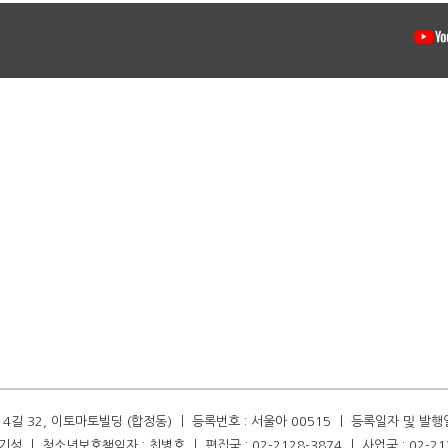
길 32, 이토마토빌딩 (합정동) ㅣ 등록번호 : 서울아 00515 ㅣ 등록일자 및 발행일자 :
성 ㅣ 청소년보호책임자 : 최병호 ㅣ 편집국 : 02-2128-3874 ㅣ 사업국 : 02-21