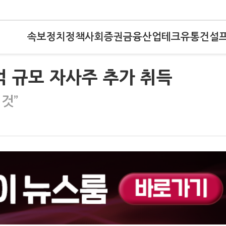
속보
정치
정책
사회
증권
금융
산업
테크
유통
건설
억 규모 자사주 추가 취득
것”