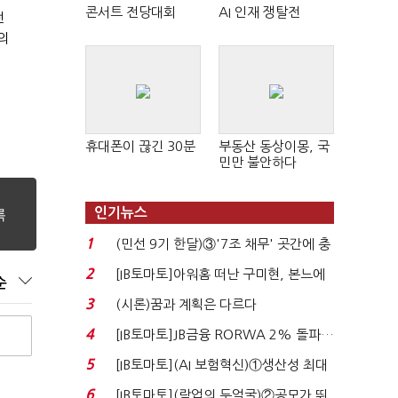
콘서트 전당대회
AI 인재 쟁탈전
전
의
휴대폰이 끊긴 30분
부동산 동상이몽, 국
민만 불안하다
인기뉴스
1
(민선 9기 한달)③'7조 채무' 곳간에 충
격…추미애, 20년...
2
[IB토마토]아워홈 떠난 구미현, 본느에
순
340억 베팅…가...
3
(시론)꿈과 계획은 다르다
4
[IB토마토]JB금융 RORWA 2% 돌파…
실적 견인은 은행 ...
5
[IB토마토](AI 보험혁신)①생산성 최대
80% 개선…현실...
6
[IB토마토](락업의 두얼굴)②공모가 뛰