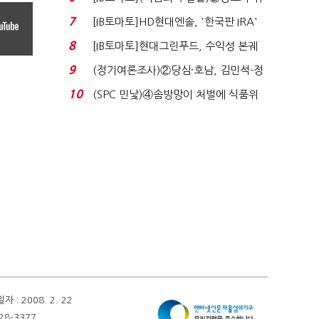
자 첫날 매도…FI ...
7
[IB토마토]HD현대엔솔, '한국판 IRA'
수혜 부상…세액공...
8
[IB토마토]현대그린푸드, 수익성 본궤
도…실적 개선에 ...
9
(정기여론조사)②당심·호남, 김민석-정
청래 '초접전'...
10
(SPC 민낯)④솜방망이 처벌에 식품위
생법 위반 반복...
 2008. 2. 22
28-3377