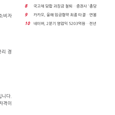
적극적 조사로 진...
8
국고채 담합 과징금 철퇴…증권사 '충당
금 폭탄' 우려...
9
카카오, 올해 임금협약 최종 타결…연봉
 소비자
6.3% 인상·격려...
10
네이버, 2분기 영업익 5203억원…전년
비 0.2% 감소...
윤리 경
입니다.
 자격이