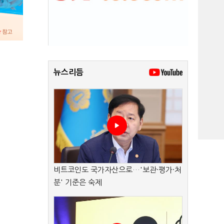
뉴스리듬
비트코인도 국가자산으로…'보관·평가·처
분' 기준은 숙제