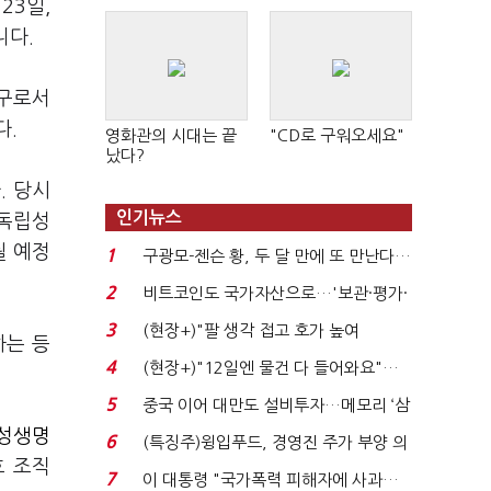
23일,
니다.
기구로서
다.
영화관의 시대는 끝
"CD로 구워오세요"
났다?
. 당시
인기뉴스
 독립성
될 예정
1
구광모-젠슨 황, 두 달 만에 또 만난다…
로봇·AI 등 논...
2
비트코인도 국가자산으로…'보관·평가·
처분' 기준은 ...
3
(현장+)"팔 생각 접고 호가 높여
하는 등
요"…'덜 똘똘한 한 채' 20...
4
(현장+)"12일엔 물건 다 들어와요"…
빈 매대 채우며 문 연 ...
5
중국 이어 대만도 설비투자…메모리 ‘삼
국전쟁’
성생명
6
(특징주)윙입푸드, 경영진 주가 부양 의
호 조직
지에 상한가...
7
이 대통령 "국가폭력 피해자에 사과…