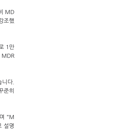
비 MD
 강조했
로 1만
 MDR
습니다.
꾸준히
며 "M
고 설명