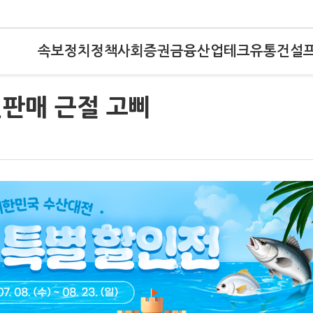
속보
정치
정책
사회
증권
금융
산업
테크
유통
건설
전판매 근절 고삐