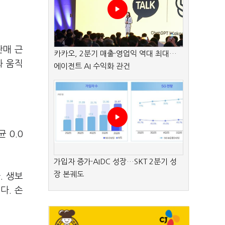
판매 근
카카오, 2분기 매출·영업익 역대 최대…
화 움직
에이전트 AI 수익화 관건
 0.0
가입자 증가·AIDC 성장…SKT 2분기 성
장 본궤도
. 생보
다. 손