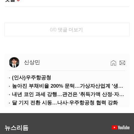
0/0
댓글 더보기
신상민
(인사)우주항공청
높아진 부채비율 200% 문턱…가상자산업계 '생존 시험대'
내년 코인 과세 강행…관건은 '취득가액 산정·자산 이동'
달 기지 전환 시동…나사·우주항공청 협력 강화
뉴스리듬