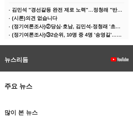
김민석 "경선갈등 완전 제로 노력"…정청래 "반명 공세 사과부터"
(시론)의견 없습니다
(정기여론조사)②당심·호남, 김민석-정청래 '초접전'
(정기여론조사)③2순위, 10명 중 4명 '송영길'…정청래 '한 자릿수'
뉴스리듬
주요 뉴스
많이 본 뉴스