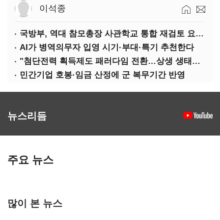
이석종
국방부, 역대 참모총장 사관학교 통합 재검토 요구에 "다양한 의견 수렴해 합리적 시스템 만들 것"
AI가 병역의무자 입영 시기·부대·특기 추천한다
"첨단전력 획득제도 패러다임 전환…상생 생태계 조성해 대체불가 K-방산 도약"
민간기업 호봉·임금 산정에 군 복무기간 반영
뉴스리듬
주요 뉴스
많이 본 뉴스