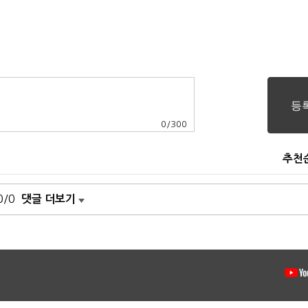
0
/
300
추천
0/0
댓글 더보기