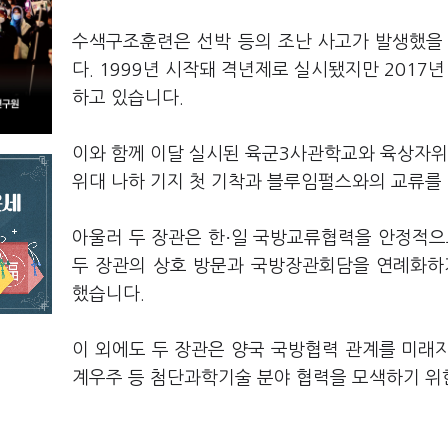
수색구조훈련은 선박 등의 조난 사고가 발생했을
다. 1999년 시작돼 격년제로 실시됐지만 2017년
하고 있습니다.
이와 함께 이달 실시된 육군3사관학교와 육상자
위대 나하 기지 첫 기착과 블루임펄스와의 교류를
·
아울러 두 장관은 한
일 국방교류협력을 안정적으로
두 장관의 상호 방문과 국방장관회담을 연례화하
했습니다.
이 외에도 두 장관은 양국 국방협력 관계를 미래
계우주 등 첨단과학기술 분야 협력을 모색하기 위