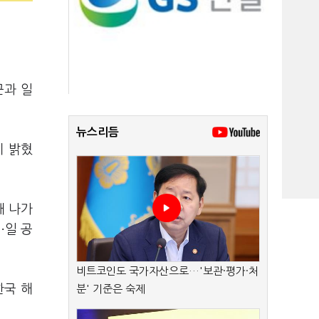
군과 일
뉴스리듬
이 밝혔
해 나가
·
미
일 공
비트코인도 국가자산으로…'보관·평가·처
한국 해
분' 기준은 숙제