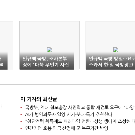
대
안규백 국방, 조사본부
안규백 국방 방일…요
역
장에 "대북 무인기 사건
스카서 한·일 국방장관
철저 수사" 지시
회담
이 기자의 최신글
다!
AI가 병역의무자 입영 시기·부대·특기 추천한다
민간기업 호봉·임금 산정에 군 복무기간 반영