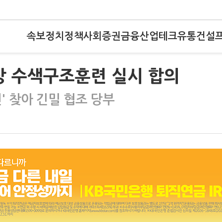
속보
정치
정책
사회
증권
금융
산업
테크
유통
건설
해상 수색구조훈련 실시 합의
' 찾아 긴밀 협조 당부