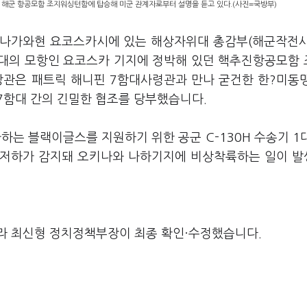
 해군 항공모함 조지워싱턴함에 탑승해 미군 관계자로부터 설명을 듣고 있다.(사진=국방부)
가나가와현 요코스카시에 있는 해상자위대 총감부(해군작전
함대의 모항인 요코스카 기지에 정박해 있던 핵추진항공모함
장관은 패트릭 해니핀 7함대사령관과 만나 굳건한 한?미동
7함대 간의 긴밀한 협조를 당부했습니다.
는 블랙이글스를 지원하기 위한 공군 C-130H 수송기 1
력 저하가 감지돼 오키나와 나하기지에 비상착륙하는 일이 
라 최신형 정치정책부장이 최종 확인·수정했습니다.