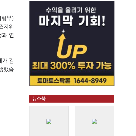
사령부)
 조지워
맹과 연
대가 김
발생했습
뉴스북