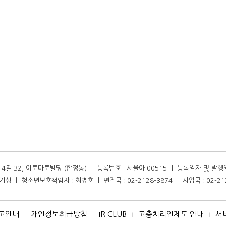
길 32, 이토마토빌딩 (합정동) ㅣ 등록번호 : 서울아 00515 ㅣ 등록일자 및 발행일자 :
성 ㅣ 청소년보호책임자 : 최병호 ㅣ 편집국 : 02-2128-3874 ㅣ 사업국 : 02-21
고안내
개인정보취급방침
IR CLUB
고충처리인제도 안내
서
I
I
I
I