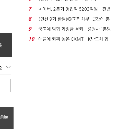
빈 매대 채우며 문 연 ...
7
네이버, 2분기 영업익 5203억원…전년
비 0.2% 감소...
8
(민선 9기 한달)③'7조 채무' 곳간에 충
격…추미애, 20년...
9
국고채 담합 과징금 철퇴…증권사 '충당
금 폭탄' 우려...
10
애플에 퇴짜 놓은 CXMT…K반도체 협
상력 ‘호재’...
순