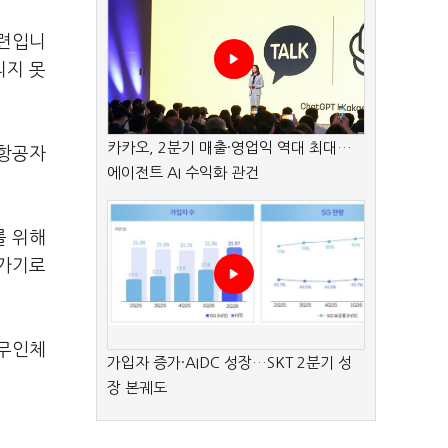
훈련입니
리지 못
카카오, 2분기 매출·영업익 역대 최대…
 항공자
에이전트 AI 수익화 관건
를 위해
나가기로
무인체
가입자 증가·AIDC 성장…SKT 2분기 성
장 본궤도