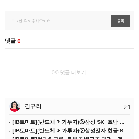
댓글
0
0/0
댓글 더보기
김규리
[IB토마토](반도체 메가투자)③삼성·SK, 호남 동시 출격…인력·협력사 쟁탈전
[IB토마토](반도체 메가투자)②삼성전자 현금·SDI 차입…엇갈린 2655조 투자체력