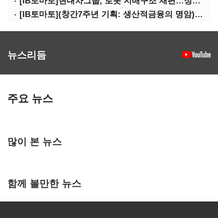
[IB토마토]현대차그룹, 로봇 지배구조 재편…정의선 1245억 추가 투입 유력
[IB토마토](창간7주년 기획: 생산적금융의 명암)③선택받은 산업, 커진 자금격차
뉴스리듬
주요 뉴스
많이 본 뉴스
함께 볼만한 뉴스