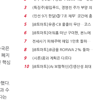
비 0.2% 감소...
3
(특징주)윙입푸드, 경영진 주가 부양 의
지에 상한가...
4
(민선 9기 한달)③'7조 채무' 곳간에 충
격…추미애, 20년...
5
[IB토마토]유증·CB 줄줄이 무산…코스
닥 벌점 급증에 ...
6
[IB토마토]아워홈 떠난 구미현, 본느에
340억 베팅…가...
7
전세사기 피해주택 매입 1만호 돌파…
누적 피해자 4만2...
중국은
8
[IB토마토]JB금융 RORWA 2% 돌파…
 폐지
실적 견인은 은행 ...
9
(시론)꿈과 계획은 다르다
던 핵심
10
[IB토마토](AI 보험혁신)①생산성 최대
80% 개선…현실...
파했다.
과 수
다는