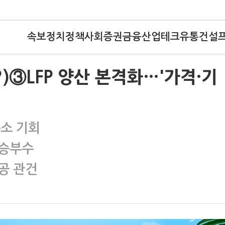
속보
정치
정책
사회
증권
금융
산업
테크
유통
건설
?)③LFP 양산 본격화…'가격·기
축소 기회
로 승부수
공 관건