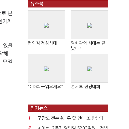
뉴스북
으로 본
 전기차
편의점 전성시대
영화관의 시대는 끝
수 있을
났다?
도달해
요 모델
"CD로 구워오세요"
콘서트 전당대회
인기뉴스
1
구광모-젠슨 황, 두 달 만에 또 만난다…
로봇·AI 등 논...
2
네이버, 2분기 영업익 5203억원…전년