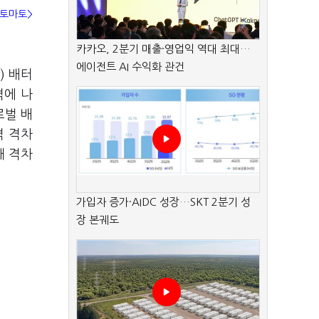
B토마토>
카카오, 2분기 매출·영업익 역대 최대…
에이전트 AI 수익화 관건
) 배터
격에 나
로벌 배
격 격차
대 격차
가입자 증가·AIDC 성장…SKT 2분기 성
장 본궤도