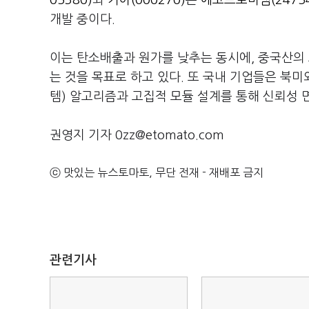
05380)
와
기아(000270)
는
에코프로비엠(24754
개발 중이다.
이는 탄소배출과 원가를 낮추는 동시에, 중국산의
는 것을 목표로 하고 있다. 또 국내 기업들은 북미
템) 알고리즘과 고집적 모듈 설계를 통해 신뢰성 
권영지 기자 0zz@etomato.com
ⓒ 맛있는 뉴스토마토, 무단 전재 - 재배포 금지
관련기사