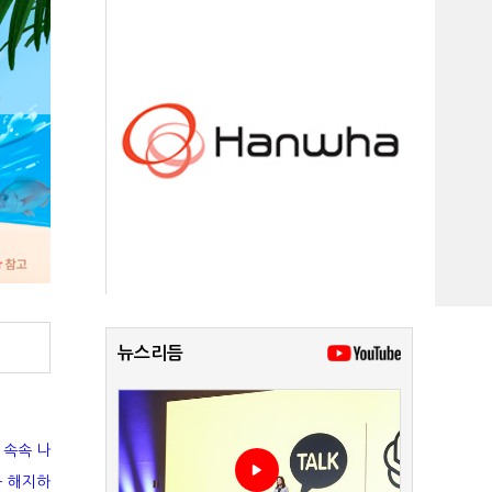
뉴스리듬
 속속 나
을 해지하