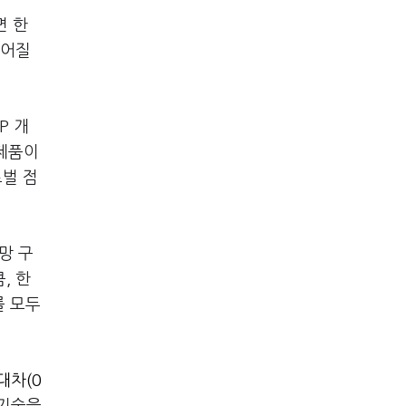
면 한
넓어질
P 개
 제품이
로벌 점
망 구
, 한
를 모두
대차(0