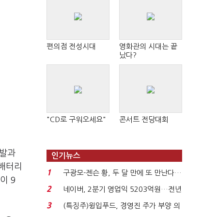
편의점 전성시대
영화관의 시대는 끝
났다?
"CD로 구워오세요"
콘서트 전당대회
개발과
인기뉴스
 배터리
1
구광모-젠슨 황, 두 달 만에 또 만난다…
이 9
로봇·AI 등 논...
2
네이버, 2분기 영업익 5203억원…전년
비 0.2% 감소...
3
(특징주)윙입푸드, 경영진 주가 부양 의