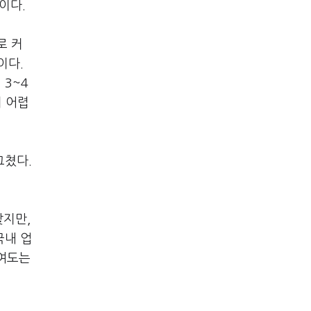
이다.
로 커
이다.
3~4
기 어렵
그쳤다.
맞지만,
국내 업
기여도는