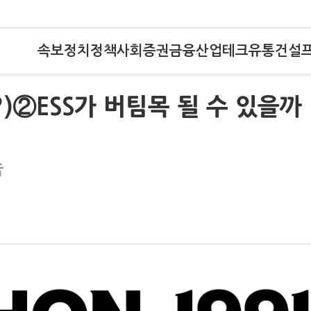
속보
정치
정책
사회
증권
금융
산업
테크
유통
건설
?)②ESS가 버팀목 될 수 있을까
속