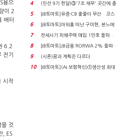
지에 상한가...
SS용으
4
(민선 9기 한달)③'7조 채무' 곳간에 충
량이 2
격…추미애, 20년...
5
[IB토마토]유증·CB 줄줄이 무산…코스
용 배터
닥 벌점 급증에 ...
6
[IB토마토]아워홈 떠난 구미현, 본느에
340억 베팅…가...
7
전세사기 피해주택 매입 1만호 돌파…
누적 피해자 4만2...
8
 6.2
[IB토마토]JB금융 RORWA 2% 돌파…
실적 견인은 은행 ...
부 전기
9
(시론)꿈과 계획은 다르다
10
[IB토마토](AI 보험혁신)①생산성 최대
80% 개선…현실...
을 시작
않을 것
, ES