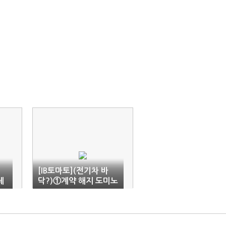
[IB토마토](전기차 바
체
닥?)①계약 해지 도미노
에 멍드는 K-배터리