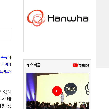
 속속 나
을 해지하
뉴스리듬
B토마토>
고 있지
기차 배
미칠 것