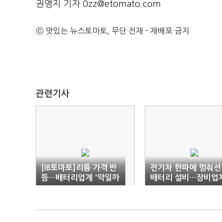
권영지 기자 0zz@etomato.com
ⓒ 맛있는 뉴스토마토, 무단 전재 - 재배포 금지
관련기사
[IB토마토]리튬 가격 반
전기차 한파에 멈춰선
등…배터리업계 '약일까
배터리 설비…장비업
독일까'
까지 ‘꽁꽁’