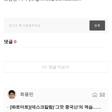
댓글
0
0/0
댓글 더보기
최용민
[IB토마토](데스크칼럼)'그깟 중국산'의 역습…전기차 시장도 내줄 셈인가