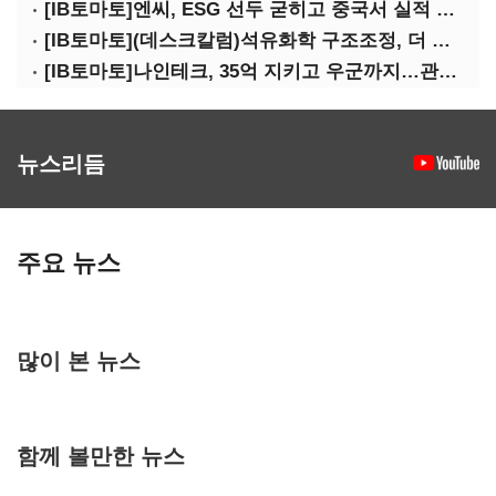
[IB토마토]엔씨, ESG 선두 굳히고 중국서 실적 반등 시동
[IB토마토](데스크칼럼)석유화학 구조조정, 더 미루면 공멸이다
[IB토마토]나인테크, 35억 지키고 우군까지…관계사 활용 '1석2조'
뉴스리듬
주요 뉴스
많이 본 뉴스
함께 볼만한 뉴스