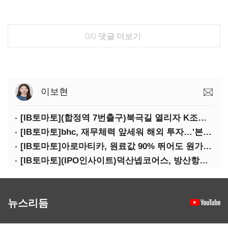
0/0
댓글 더보기
이보현
[IB토마토](합정역 7번출구)북극길 열리자 K조선 뜬다
[IB토마토]bhc, 재무체력 앞세워 해외 투자…'본게임' 속도
[IB토마토]아로마티카, 원료값 90% 뛰어도 원가율 하락…직거래로 방어
[IB토마토](IPO인사이트)덕산넵코어스, 방산항법 기술로 코스닥 노크
뉴스리듬