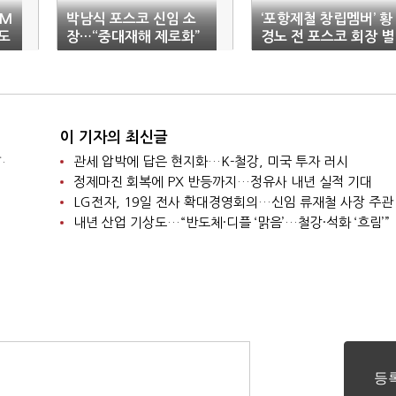
MM
박남식 포스코 신임 소
‘포항제철 창립멤버’ 황
도
장…“중대재해 제로화”
경노 전 포스코 회장 별
세
이 기자의 최신글
.
관세 압박에 답은 현지화…K-철강, 미국 투자 러시
정제마진 회복에 PX 반등까지…정유사 내년 실적 기대
LG전자, 19일 전사 확대경영회의…신임 류재철 사장 주관
내년 산업 기상도…“반도체·디플 ‘맑음’…철강·석화 ‘흐림’”