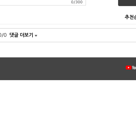
0
/
300
추천
0/0
댓글 더보기