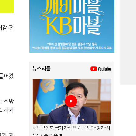
어갈 전
뉴스리듬
 들어갔
한 소방
로 사과
비트코인도 국가자산으로…'보관·평가·처
코가 자
분' 기준은 숙제