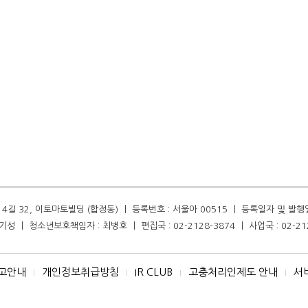
길 32, 이토마토빌딩 (합정동) ㅣ 등록번호 : 서울아 00515 ㅣ 등록일자 및 발행일자 :
성 ㅣ 청소년보호책임자 : 최병호 ㅣ 편집국 : 02-2128-3874 ㅣ 사업국 : 02-21
고안내
개인정보취급방침
IR CLUB
고충처리인제도 안내
서
I
I
I
I