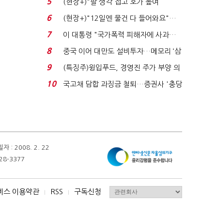
5
(현장+)"팔 생각 접고 호가 높여
요"…'덜 똘똘한 한 채' 20...
6
(현장+)"12일엔 물건 다 들어와요"…
빈 매대 채우며 문 연 ...
7
이 대통령 "국가폭력 피해자에 사과…
적극적 조사로 진...
8
중국 이어 대만도 설비투자…메모리 ‘삼
국전쟁’
9
(특징주)윙입푸드, 경영진 주가 부양 의
지에 상한가...
10
국고채 담합 과징금 철퇴…증권사 '충당
금 폭탄' 우려...
 2008. 2. 22
28-3377
비스 이용약관
RSS
구독신청
I
I