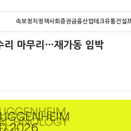
속보
정치
정책
사회
증권
금융
산업
테크
유통
건설
수리 마무리…재가동 임박