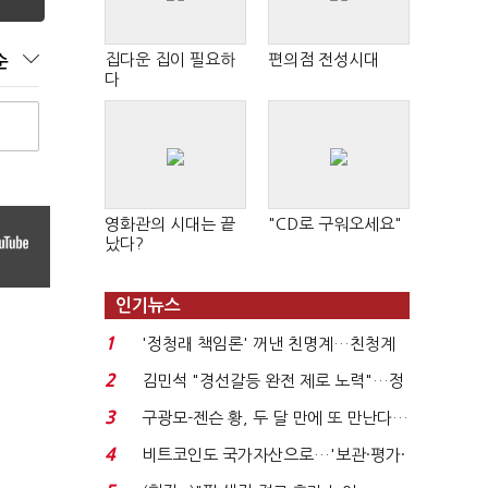
집다운 집이 필요하
편의점 전성시대
순
다
영화관의 시대는 끝
"CD로 구워오세요"
났다?
인기뉴스
1
'정청래 책임론' 꺼낸 친명계…친청계
는 추가투표 때리기...
2
김민석 "경선갈등 완전 제로 노력"…정
청래 "반명 공세 사...
3
구광모-젠슨 황, 두 달 만에 또 만난다…
로봇·AI 등 논...
4
비트코인도 국가자산으로…'보관·평가·
처분' 기준은 ...