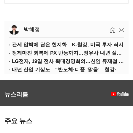
박혜정
관세 압박에 답은 현지화…K-철강, 미국 투자 러시
정제마진 회복에 PX 반등까지…정유사 내년 실적 기대
LG전자, 19일 전사 확대경영회의…신임 류재철 사장 주관
내년 산업 기상도…“반도체·디플 ‘맑음’…철강·석화 ‘흐림’”
뉴스리듬
주요 뉴스