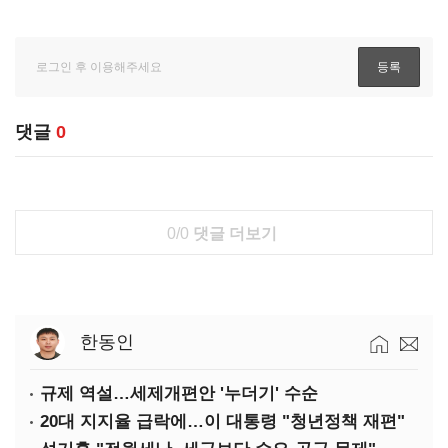
댓글
0
0/0
댓글 더보기
한동인
규제 역설…세제개편안 '누더기' 수순
20대 지지율 급락에…이 대통령 "청년정책 재편"