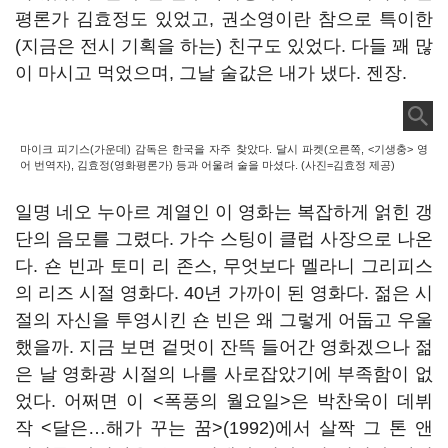
평론가 김효정도 있었고, 권소영이란 참으로 특이한
(지금은 전시 기획을 하는) 친구도 있었다. 다들 꽤 많
이 마시고 먹었으며, 그날 술값은 내가 냈다. 젠장.
마이크 피기스(가운데) 감독은 한국을 자주 찾았다. 달시 파켓(오른쪽, <기생충> 영
어 번역자), 김효정(영화평론가) 등과 어울려 술을 마셨다. (사진=김효정 제공)
일명 네오 누아르 계열인 이 영화는 복잡하게 얽힌 갱
단의 음모를 그렸다. 가수 스팅이 클럽 사장으로 나온
다. 숀 빈과 토미 리 존스, 무엇보다 멜라니 그리피스
의 리즈 시절 영화다. 40년 가까이 된 영화다. 젊은 시
절의 자신을 투영시킨 숀 빈은 왜 그렇게 어둡고 우울
했을까. 지금 보면 겉멋이 잔뜩 들어간 영화겠으나 젊
은 날 영화광 시절의 나를 사로잡았기에 부족함이 없
었다. 어쩌면 이 <폭풍의 월요일>은 박찬욱이 데뷔
작 <달은…해가 꾸는 꿈>(1992)에서 살짝 그 톤 앤