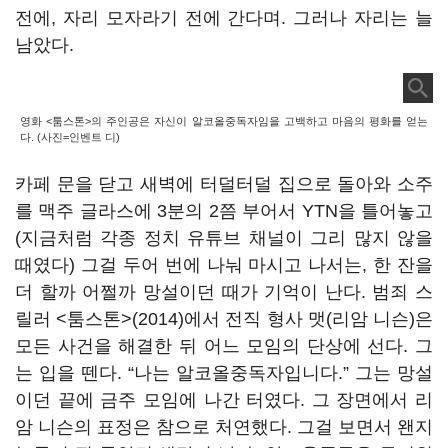
전에, 자리 모자라기 전에 간다며. 그러나 자리는 늘
남았다.
영화 <툼스톤>의 주인공은 자신이 알코올중독자임을 고백하고 마음의 평화를 얻는
다. (사진=인벤트 디)
카페 문을 닫고 새벽에 터덜터덜 집으로 돌아와 소주
를 맥주 글라스에 3분의 2쯤 부어서 YTN을 틀어놓고
(지금처럼 각종 정치 유튜브 채널이 그리 많지 않을
때였다) 그걸 두어 번에 나눠 마시고 나서는, 한 잔을
더 할까 어쩔까 망설이던 때가 기억이 난다. 범죄 스
릴러 <툼스톤>(2014)에서 전직 형사 맷(리암 니슨)은
모든 사건을 해결한 뒤 어느 모임의 단상에 선다. 그
는 입을 뗀다. “나는 알코올중독자입니다.” 그는 망설
이던 끝에 금주 모임에 나간 터였다. 그 장면에서 리
암 니슨의 표정은 참으로 처연했다. 그걸 보면서 왠지