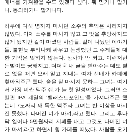
매너를 가져왔을 수도 있겠다 싶다. 뭐 믿거나 말거
나, 동의하거나 말거나다.
하루에 다섯 병까지 마시던 소주의 추억은 사라지지
않았다. 이제 소주를 마시지 않고 그 맛을 추앙하지도
않게 됐지만 같이 마셨던 사람들, 같이 나눴던 이야기
들, 불현듯 부리나케 싸우고 논쟁했던 그 주제들에 대
한 기억은 잊히지 않는다. 장사가 안 되고, 이런저런
돈벌이도 궁해지고, 더더욱 내 글을 받아주는 데도 별
로 없을 때면 오래 알고 지내는 여자 선배가 카페에
찾아와주곤 했다. 술을 잘 마시지 못하는 그녀는 여기
서 가장 비싼 맥주 줘,가 늘 첫 일성이었다. 그러면 스
컬핀 IPA 계열의 ‘밸러스트포인트’를 가져다주곤 했
는데 7도짜리 꽤 독한 맥주라 그녀는 반 이상을 마시
진 못했다. 나머진 너가 마셔,라고 했다. 그리고 후다
닥 일어나 5만원짜리 지폐를 내고 그것도 나머진 너
가 마셔,라고 하면서 휭 카페를 떠났다. 사람들 오기