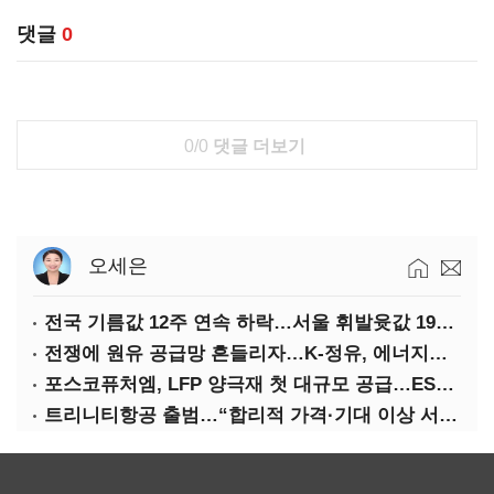
댓글
0
0/0
댓글 더보기
오세은
전국 기름값 12주 연속 하락…서울 휘발윳값 1909원
전쟁에 원유 공급망 흔들리자…K-정유, 에너지안보 핵심으로 재부상
포스코퓨처엠, LFP 양극재 첫 대규모 공급…ESS 시장 공략
트리니티항공 출범…“합리적 가격·기대 이상 서비스로 승부”