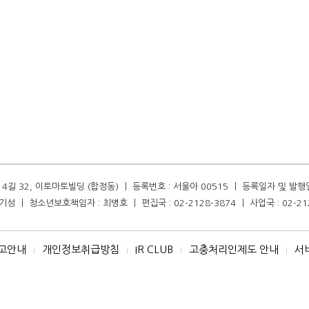
길 32, 이토마토빌딩 (합정동) ㅣ 등록번호 : 서울아 00515 ㅣ 등록일자 및 발행일자 :
성 ㅣ 청소년보호책임자 : 최병호 ㅣ 편집국 : 02-2128-3874 ㅣ 사업국 : 02-21
고안내
개인정보취급방침
IR CLUB
고충처리인제도 안내
서
I
I
I
I