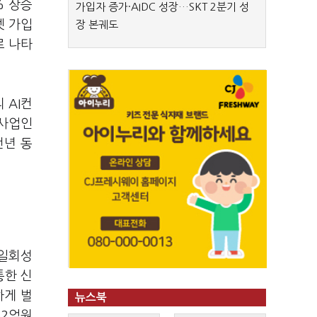
% 상승
가입자 증가·AIDC 성장…SKT 2분기 성
넷 가입
장 본궤도
로 나타
 AI컨
 사업인
전년 동
 일회성
통한 신
하게 벌
뉴스북
52억원