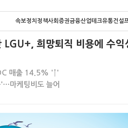
속보
정치
정책
사회
증권
금융
산업
테크
유통
건설
난 LGU+, 희망퇴직 비용에 수익
 매출 14.5% '↑'
뚝'…마케팅비도 늘어