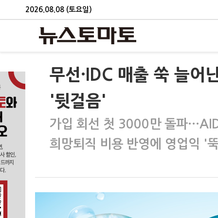
2026.08.08 (토요일)
무선·IDC 매출 쑥 늘어
'뒷걸음'
가입 회선 첫 3000만 돌파…AIDC
희망퇴직 비용 반영에 영업익 '