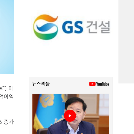
뉴스리듬
C) 매
영업이익
% 증가