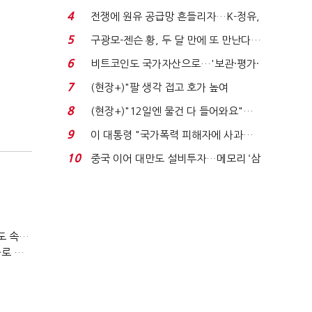
는 추가투표 때리기...
4
전쟁에 원유 공급망 흔들리자…K-정유,
에너지안보 핵심...
5
구광모-젠슨 황, 두 달 만에 또 만난다…
로봇·AI 등 논...
6
비트코인도 국가자산으로…'보관·평가·
처분' 기준은 ...
7
(현장+)"팔 생각 접고 호가 높여
요"…'덜 똘똘한 한 채' 20...
8
(현장+)"12일엔 물건 다 들어와요"…
빈 매대 채우며 문 연 ...
9
이 대통령 "국가폭력 피해자에 사과…
적극적 조사로 진...
10
중국 이어 대만도 설비투자…메모리 ‘삼
국전쟁’
티빙 첫 분기 흑자…"2031년까지 KBO 독점, 웨이브 합병도 속도"
박윤영 KT 대표, AIDC 현장경영…"AX 플랫폼 핵심 인프라로 키운다"