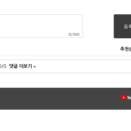
0
/
300
추천
0/0
댓글 더보기