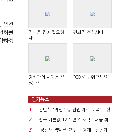
성 인건
차별화를
집다운 집이 필요하
편의점 전성시대
다
지향하겠
영화관의 시대는 끝
"CD로 구워오세요"
났다?
인기뉴스
1
김민석 "경선갈등 완전 제로 노력"…정
청래 "반명 공세 사...
2
전국 기름값 12주 연속 하락…서울 휘
발윳값 1909원...
3
'정청래 책임론' 꺼낸 친명계…친청계