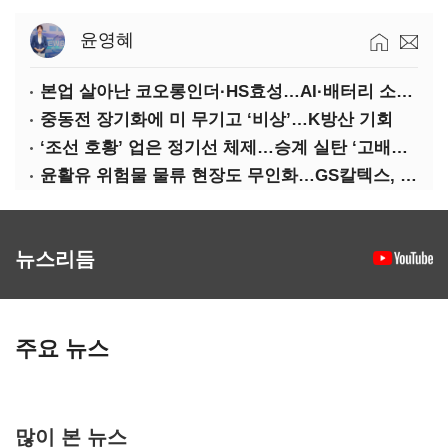
윤영혜
본업 살아난 코오롱인더·HS효성…AI·배터리 소재로 보폭 확대
중동전 장기화에 미 무기고 ‘비상’…K방산 기회
‘조선 호황’ 업은 정기선 체제…승계 실탄 ‘고배당’ 주목
윤활유 위험물 물류 현장도 무인화…GS칼텍스, 디지털 전환 가속
뉴스리듬
주요 뉴스
많이 본 뉴스