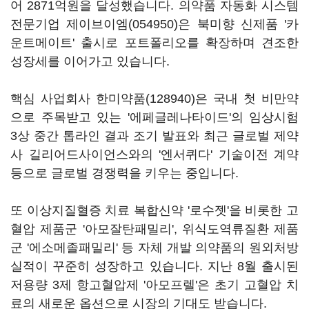
어 2871억원을 달성했습니다. 의약품 자동화 시스템
전문기업
제이브이엠(054950)
은 북미향 신제품 '카
운트메이트' 출시로 포트폴리오를 확장하며 견조한
성장세를 이어가고 있습니다.
핵심 사업회사
한미약품(128940)
은 국내 첫 비만약
으로 주목받고 있는 '에페글레나타이드'의 임상시험
3상 중간 톱라인 결과 조기 발표와 최근 글로벌 제약
사 길리어드사이언스와의 '엔서퀴다' 기술이전 계약
등으로 글로벌 경쟁력을 키우는 중입니다.
또 이상지질혈증 치료 복합신약 '로수젯'을 비롯한 고
혈압 제품군 '아모잘탄패밀리', 위식도역류질환 제품
군 '에소메졸패밀리' 등 자체 개발 의약품의 원외처방
실적이 꾸준히 성장하고 있습니다. 지난 8월 출시된
저용량 3제 항고혈압제 '아모프렐'은 초기 고혈압 치
료의 새로운 옵션으로 시장의 기대도 받습니다.