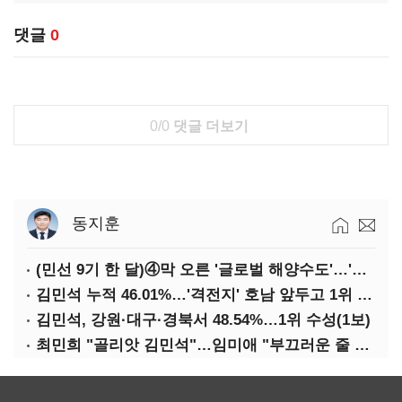
댓글
0
0/0
댓글 더보기
동지훈
(민선 9기 한 달)④막 오른 '글로벌 해양수도'…'전재수 리더십' 시험대
김민석 누적 46.01%…'격전지' 호남 앞두고 1위 지켰다(2보)
김민석, 강원·대구·경북서 48.54%…1위 수성(1보)
최민희 "골리앗 김민석"…임미애 "부끄러운 줄 알아야"