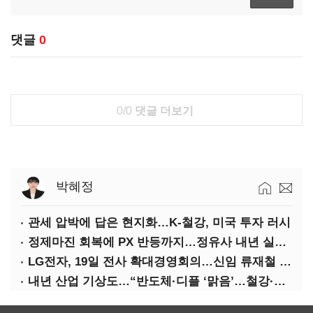
댓글
0
0/0
댓글 더보기
박혜정
관세 압박에 답은 현지화…K-철강, 미국 투자 러시
정제마진 회복에 PX 반등까지…정유사 내년 실적 기대
LG전자, 19일 전사 확대경영회의…신임 류재철 사장 주관
내년 산업 기상도…“반도체·디플 ‘맑음’…철강·석화 ‘흐림’”