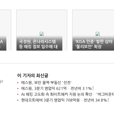
SA
국정원, 온나라시스템
'KISA 인증' 발판 삼아
부
등 해킹 첩보 입수해 대
'물리보안' 확장
응
이 기자의 최신글
다!
에스원, 보안 용역·부동산 '선전'
에스원, 3분기 영업익 621억…전년비 3.1%↑
현대오토에버 3분기 영업익 708억원…전년비 34.8%↑