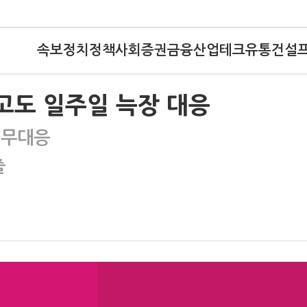
속보
정치
정책
사회
증권
금융
산업
테크
유통
건설
받고도 일주일 늑장 대응
 무대응
출