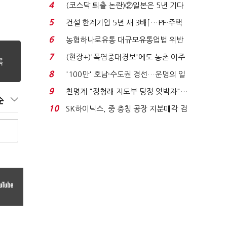
원 간 성과급 불...
4
(코스닥 퇴출 논란)②일본은 5년 기다
려주는데 우리는 ...
5
건설 한계기업 5년 새 3배↑…PF·주택
침체에 재무 ...
6
농협하나로유통 대규모유통업법 위반
적발…공정위, 과...
7
(현장+)'폭염중대경보'에도 농촌 이주
노동자는 강행군…'야...
8
'100만' 호남·수도권 경선…운명의 일
주일
9
친명계 "정청래 지도부 당정 엇박자"…
순
친청계 "신천지 오...
10
SK하이닉스, 중 충칭 공장 지분매각 검
토?…“확정된 바...