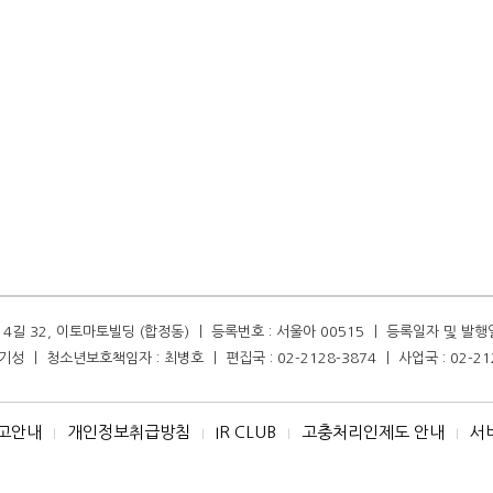
길 32, 이토마토빌딩 (합정동) ㅣ 등록번호 : 서울아 00515 ㅣ 등록일자 및 발행일자 :
성 ㅣ 청소년보호책임자 : 최병호 ㅣ 편집국 : 02-2128-3874 ㅣ 사업국 : 02-21
고안내
개인정보취급방침
IR CLUB
고충처리인제도 안내
서
I
I
I
I