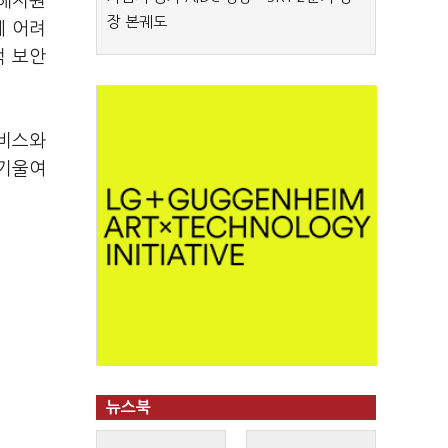
피해지원
장 본궤도
에 어려
적 보안
서비스와
 기울여
뉴스북