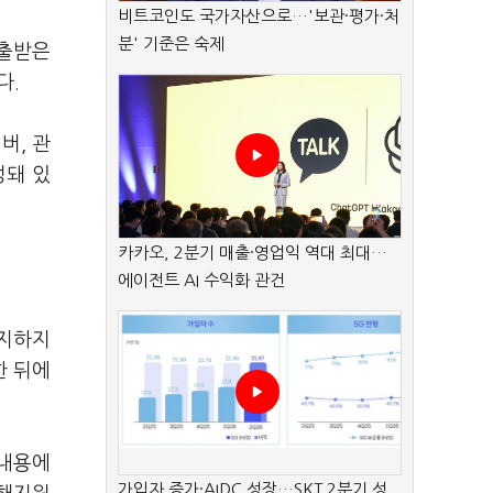
비트코인도 국가자산으로…'보관·평가·처
분' 기준은 숙제
제출받은
다.
버, 관
정돼 있
카카오, 2분기 매출·영업익 역대 최대…
에이전트 AI 수익화 관건
인지하지
한 뒤에
 내용에
가입자 증가·AIDC 성장…SKT 2분기 성