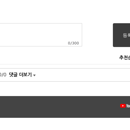
0
/
300
추천
0/0
댓글 더보기