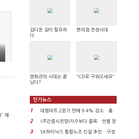
집다운 집이 필요하
편의점 전성시대
다
영화관의 시대는 끝
"CD로 구워오세요"
났다?
인기뉴스
1
대형마트 2분기 판매 9.4% 감소…홈
AI 해킹 고도화 속 화이트해커 지원 논의 확산…'버그바운티' 재조명
플러스 사태 여파...
2
(주간증시전망)지수보다 종목…선별 장
세 이어진다...
3
SK하이닉스 통합노조 신설 추진…구성