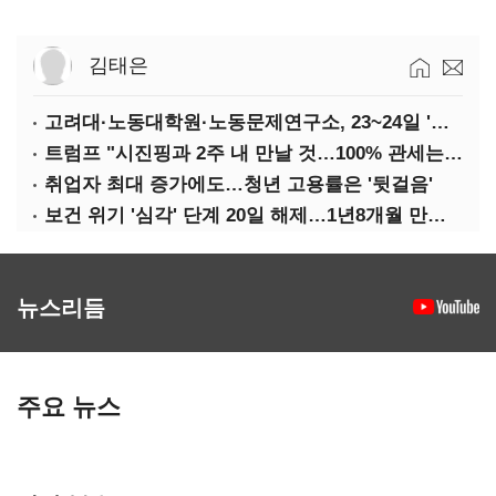
김태은
고려대·노동대학원·노동문제연구소, 23~24일 '국제학술회의'
트럼프 "시진핑과 2주 내 만날 것…100% 관세는 지속 불가"
취업자 최대 증가에도…청년 고용률은 '뒷걸음'
보건 위기 '심각' 단계 20일 해제…1년8개월 만에 '의료 대란' 종료
뉴스리듬
주요 뉴스