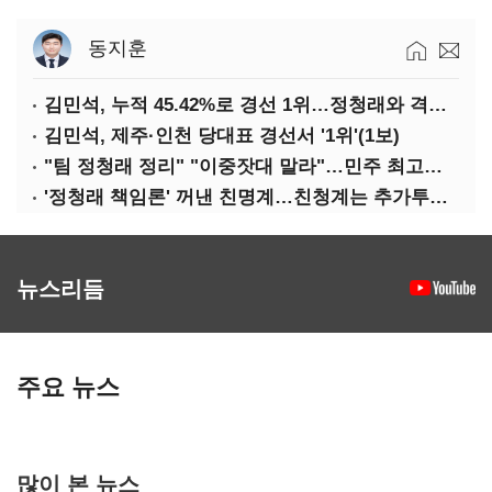
동지훈
김민석, 누적 45.42%로 경선 1위…정청래와 격차 0.86%p(2보)
김민석, 제주·인천 당대표 경선서 '1위'(1보)
"팀 정청래 정리" "이중잣대 말라"…민주 최고위원 계파 다툼 격화
'정청래 책임론' 꺼낸 친명계…친청계는 추가투표 때리기
뉴스리듬
주요 뉴스
많이 본 뉴스