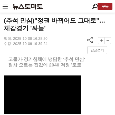
구독
(추석 민심)"정권 바뀌어도 그대로"…
체감경기 '싸늘'
입력: 2025-10-09 16:28:20
수정: 2025-10-09 19:39:24
답글쓰기
고물가·경기침체에 냉담한 '추석 민심'
점차 오르는 집값에 2040 걱정 '토로'