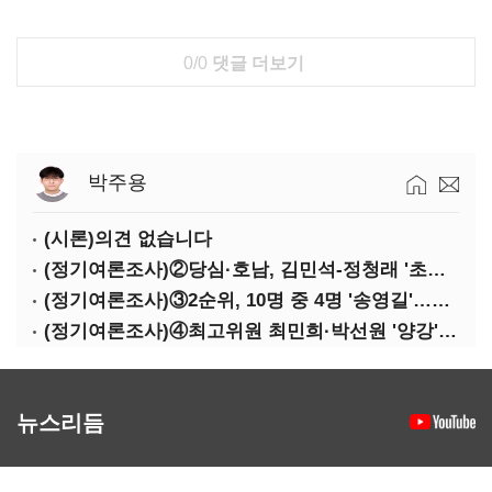
0/0
댓글 더보기
박주용
(시론)의견 없습니다
(정기여론조사)②당심·호남, 김민석-정청래 '초접전'
(정기여론조사)③2순위, 10명 중 4명 '송영길'…정청래 '한 자릿수'
(정기여론조사)④최고위원 최민희·박선원 '양강'…서미화·이성윤·임미애 뒤이어
뉴스리듬