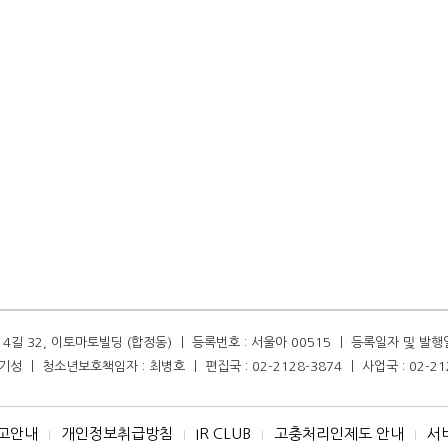
길 32, 이토마토빌딩 (합정동) ㅣ 등록번호 : 서울아 00515 ㅣ 등록일자 및 발행일자 :
성 ㅣ 청소년보호책임자 : 최병호 ㅣ 편집국 : 02-2128-3874 ㅣ 사업국 : 02-21
고안내
개인정보취급방침
IR CLUB
고충처리인제도 안내
서
I
I
I
I