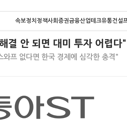
속보
정치
정책
사회
증권
금융
산업
테크
유통
건설
 해결 안 되면 대미 투자 어렵다"
와프 없다면 한국 경제에 심각한 충격"