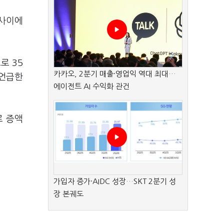
 사이에
로 35
카카오, 2분기 매출·영업익 역대 최대…
 언급한
에이전트 AI 수익화 관건
로 증액
가입자 증가·AIDC 성장…SKT 2분기 성
장 본궤도