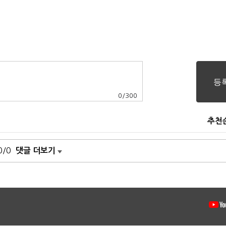
0
/
300
추천
0/0
댓글 더보기