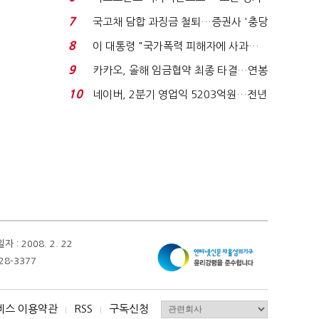
처분' 기준은 ...
7
국고채 담합 과징금 철퇴…증권사 '충당
금 폭탄' 우려...
8
이 대통령 "국가폭력 피해자에 사과…
적극적 조사로 진...
9
카카오, 올해 임금협약 최종 타결…연봉
6.3% 인상·격려...
10
네이버, 2분기 영업익 5203억원…전년
비 0.2% 감소...
 2008. 2. 22
28-3377
비스 이용약관
RSS
구독신청
I
I