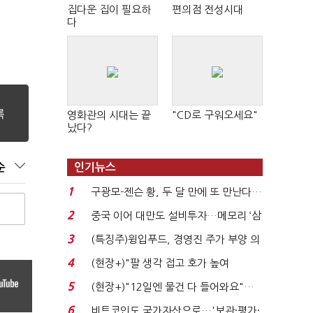
집다운 집이 필요하
편의점 전성시대
다
영화관의 시대는 끝
"CD로 구워오세요"
났다?
순
인기뉴스
1
구광모-젠슨 황, 두 달 만에 또 만난다…
로봇·AI 등 논...
2
중국 이어 대만도 설비투자…메모리 ‘삼
국전쟁’
3
(특징주)윙입푸드, 경영진 주가 부양 의
지에 상한가...
4
(현장+)"팔 생각 접고 호가 높여
요"…'덜 똘똘한 한 채' 20...
5
(현장+)"12일엔 물건 다 들어와요"…
빈 매대 채우며 문 연 ...
6
비트코인도 국가자산으로…'보관·평가·