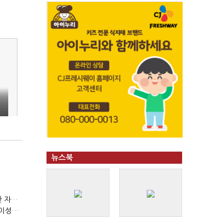
뉴스북
(정기여론조사)③2순위, 10명 중 4명 '송영길'…정청래 '한 자릿수'
(정기여론조사)④최고위원 최민희·박선원 '양강'…서미화·이성윤·임미애 뒤이어