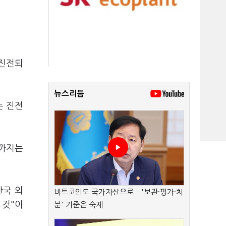
 진전되
뉴스리듬
는 진전
전까지는
한국 외
비트코인도 국가자산으로…'보관·평가·처
 것"이
분' 기준은 숙제