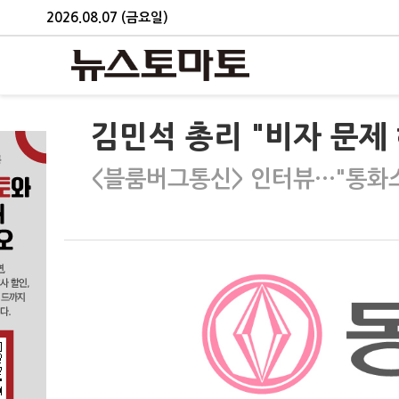
2026.08.07 (금요일)
김민석 총리 "비자 문제
<블룸버그통신> 인터뷰…"통화스