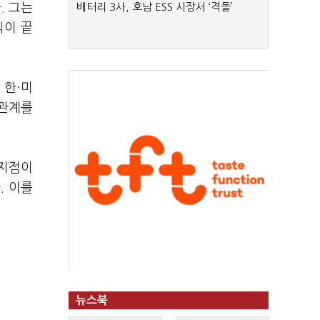
. 그는
배터리 3사, 호남 ESS 시장서 ‘격돌’
식이 끝
 한·미
 관계를
 지점이
. 이를
뉴스북