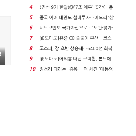
지에 상한가...
4
(민선 9기 한달)③'7조 채무' 곳간에 충
격…추미애, 20년...
5
중국 이어 대만도 설비투자…메모리 ‘삼
국전쟁’
6
비트코인도 국가자산으로…'보관·평가·
처분' 기준은 ...
7
[IB토마토]유증·CB 줄줄이 무산…코스
닥 벌점 급증에 ...
8
코스피, 장 초반 상승세…6400선 회복
평
시도
9
[IB토마토]아워홈 떠난 구미현, 본느에
340억 베팅…가...
10
정청래 때리는 '김용'…더 세진 '대통령
최측근' 입...