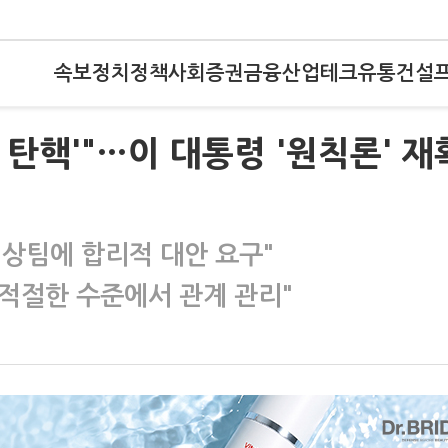
속보
정치
정책
사회
증권
금융
산업
테크
유통
건설
 탄핵'"…이 대통령 '원칙론' 재
협상팀에 합리적 대안 요구"
"적절한 수준에서 관계 관리"