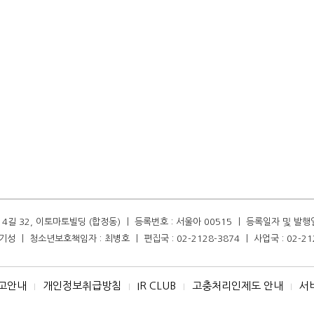
길 32, 이토마토빌딩 (합정동) ㅣ 등록번호 : 서울아 00515 ㅣ 등록일자 및 발행일자 :
성 ㅣ 청소년보호책임자 : 최병호 ㅣ 편집국 : 02-2128-3874 ㅣ 사업국 : 02-21
고안내
개인정보취급방침
IR CLUB
고충처리인제도 안내
서
I
I
I
I