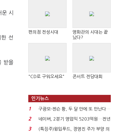
러운 시
편의점 전성시대
영화관의 시대는 끝
피한 선
났다?
을 받을
"CD로 구워오세요"
콘서트 전당대회
인기뉴스
1
구광모-젠슨 황, 두 달 만에 또 만난다…
로봇·AI 등 논...
2
네이버, 2분기 영업익 5203억원…전년
비 0.2% 감소...
3
(특징주)윙입푸드, 경영진 주가 부양 의