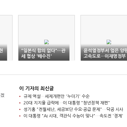
현
"일본식 합의 없다"…관
윤석열정부서 엎은 양
세 협상 '배수진'
고속도로…이재명정부
서 김동연 재추진
이 기자의 최신글
쓰겠
규제 역설…세제개편안 '누더기' 수순
20대 지지율 급락에…이 대통령 "청년정책 재편"
성기홍 "전월세난, 세금보단 수요·공급 문제"…닥공 시사
이 대통령 "AI 시대, 객관식 수능이 맞나"…속도전 '경계'