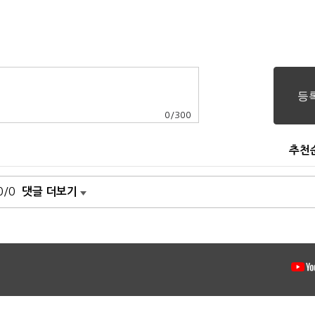
0
/
300
추천
0/0
댓글 더보기