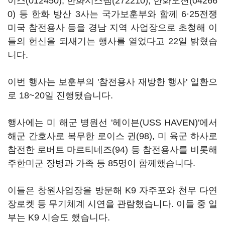
이스(012450)
,
한화시스템(272210)
,
한화오션(04266
0)
등 한화 방산 3사는 국가보훈부와 함께 6·25전쟁
미국 참전용사 등을 경남 지역 사업장으로 초청해 이
들의 헌신을 되새기는 행사를 열었다고 22일 밝혔습
니다.
이번 행사는 보훈부의 '참전용사 재방한 행사' 일환으
로 18~20일 진행됐습니다.
행사에는 미 해군 병원선 '헤이븐(USS HAVEN)'에서
해군 간호사로 복무한 로이스 귄(98), 미 육군 하사로
참전한 로버트 마르티네즈(94) 등 참전용사를 비롯해
주한미군 장병과 가족 등 85명이 함께했습니다.
이들은 창원사업장을 방문해 K9 자주포와 천무 다연
장로켓 등 무기체계 시연을 관람했습니다. 이들 중 일
부는 K9 시승도 했습니다.