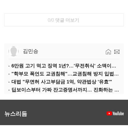
0/0
댓글 더보기
김민승
6만원 고기 먹고 징역 1년?…'무전취식' 소액이라도 상습이면 사기죄
"학부모 폭언도 교권침해"…교권침해 방지 입법 시급
대법 "무면허 사고부담금 1억, 약관법상 '유효'"
딥보이스부터 가짜 잔고증명서까지… 진화하는 AI 범죄
뉴스리듬