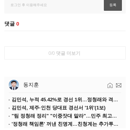
댓글
0
0/0
댓글 더보기
동지훈
김민석, 누적 45.42%로 경선 1위…정청래와 격차 0.86%p(2보)
김민석, 제주·인천 당대표 경선서 '1위'(1보)
"팀 정청래 정리" "이중잣대 말라"…민주 최고위원 계파 다툼 격화
'정청래 책임론' 꺼낸 친명계…친청계는 추가투표 때리기