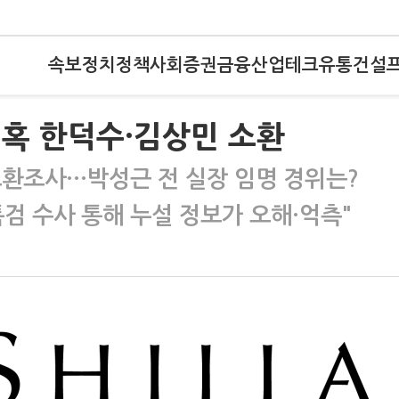
속보
정치
정책
사회
증권
금융
산업
테크
유통
건설
의혹 한덕수·김상민 소환
소환조사…박성근 전 실장 임명 경위는?
검 수사 통해 누설 정보가 오해·억측"