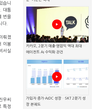
 있습니
. 대통
세 번을
니다.
 이뤄졌
서 이봉
카카오, 2분기 매출·영업익 역대 최대…
 비서실
에이전트 AI 수익화 관건
가입자 증가·AIDC 성장…SKT 2분기 성
김진우씨
장 본궤도
로 특정