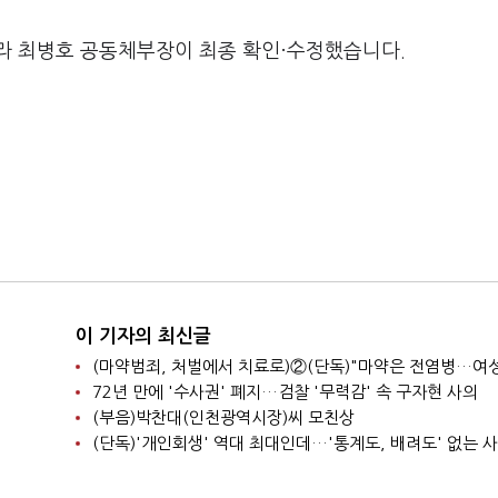
라 최병호 공동체부장이 최종 확인·수정했습니다.
이 기자의 최신글
72년 만에 '수사권' 폐지…검찰 '무력감' 속 구자현 사의
(부음)박찬대(인천광역시장)씨 모친상
(단독)'개인회생' 역대 최대인데…'통계도, 배려도' 없는 