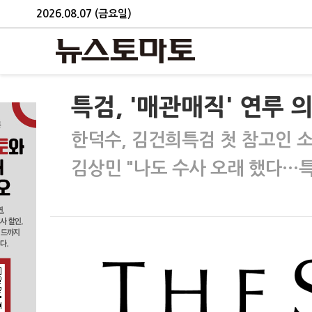
2026.08.07 (금요일)
특검, '매관매직' 연루 
한덕수, 김건희특검 첫 참고인 
김상민 "나도 수사 오래 했다…특