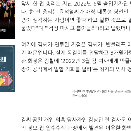
앞서 한 전 총리는 지난 2022년 6월 출입기자단
다. 한 전 총리는 윤석열씨가 아직 대통령 당선인
령이 생각하는 사람이면 좋다'라고 말한 것으로 알
물었다"며 "'걱정 마시고 뽑아달라'(라고 답했더니
여기에 김씨가 연루된 지점은 김씨가 '반클리프 아
기 때문입니다. 실제 목걸이를 전달하고 3개월가량
관 회장은 검찰에 '2022년 3월 김 여사에게 반
장이 공직에서 일할 기회를 달라'는 취지의 인사
김상민 전 부장검사가 9일 서울 종로구 광화
진=뉴시스)
김씨 공천 개입 의혹 당사자인 김상민 전 검사도 
의 장모 집 압수수색 과정에서 발견된 이우환 화백의