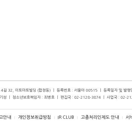
길 32, 이토마토빌딩 (합정동) ㅣ 등록번호 : 서울아 00515 ㅣ 등록일자 및 발행일자 :
성 ㅣ 청소년보호책임자 : 최병호 ㅣ 편집국 : 02-2128-3874 ㅣ 사업국 : 02-21
고안내
개인정보취급방침
IR CLUB
고충처리인제도 안내
서
I
I
I
I