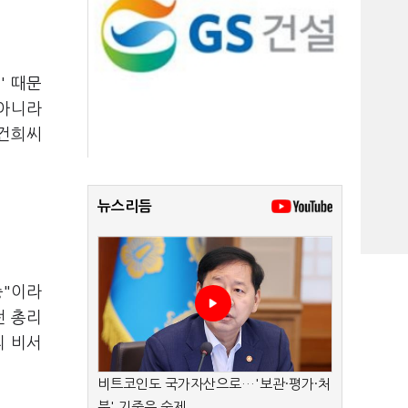
' 때문
 아니라
김건희씨
뉴스리듬
중"이라
전 총리
리 비서
비트코인도 국가자산으로…'보관·평가·처
분' 기준은 숙제