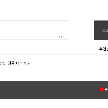
0
/
300
추천
0/0
댓글 더보기