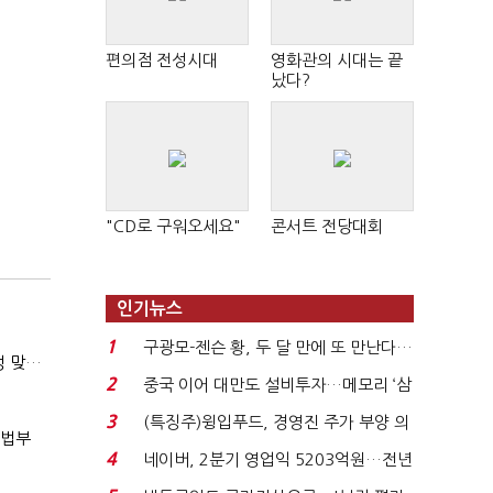
편의점 전성시대
영화관의 시대는 끝
났다?
"CD로 구워오세요"
콘서트 전당대회
인기뉴스
1
구광모-젠슨 황, 두 달 만에 또 만난다…
(마약범죄, 처벌에서 치료로)②(단독)"마약은 전염병…여성 맞춤형 재활과정 개발 중"
로봇·AI 등 논...
2
중국 이어 대만도 설비투자…메모리 ‘삼
국전쟁’
3
(특징주)윙입푸드, 경영진 주가 부양 의
사법부
지에 상한가...
4
네이버, 2분기 영업익 5203억원…전년
비 0.2% 감소...