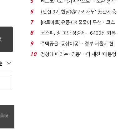
5
비트코인도 국가자산으로…'보관·평가·
처분' 기준은 ...
6
(민선 9기 한달)③'7조 채무' 곳간에 충
격…추미애, 20년...
7
[IB토마토]유증·CB 줄줄이 무산…코스
닥 벌점 급증에 ...
8
코스피, 장 초반 상승세…6400선 회복
시도
9
주택공급 '동상이몽'…정부·서울시 협
력 없으면 '공수표'...
10
정청래 때리는 '김용'…더 세진 '대통령
최측근' 입...
순