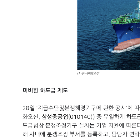
(사진=한화오션)
미비한 하도급 제도
28일 '지급수단및분쟁해경기구에 관한 공시'에 따
화오션,
삼성중공업(010140)
) 중 유일하게 하도
도급법상 분쟁조정기구 설치는 기업 자율에 따른다.
해 사내에 분쟁조정 부서를 등록하고, 담당자 연락