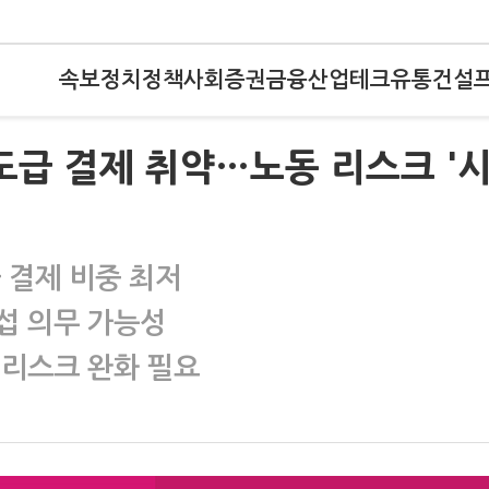
속보
정치
정책
사회
증권
금융
산업
테크
유통
건설
하도급 결제 취약…노동 리스크 '
 결제 비중 최저
섭 의무 가능성
 리스크 완화 필요