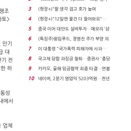
처분' 기준은 ...
3
(현장+)"팔 생각 접고 호가 높여
분쟁조
요"…'덜 똘똘한 한 채' 20...
4
마토>
(현장+)"12일엔 물건 다 들어와요"…
빈 매대 채우며 문 연 ...
5
중국 이어 대만도 설비투자…메모리 ‘삼
국전쟁’
6
(특징주)윙입푸드, 경영진 주가 부양 의
및 만기
지에 상한가...
7
이 대통령 "국가폭력 피해자에 사과…
급 대
적극적 조사로 진...
8
국고채 담합 과징금 철퇴…증권사 '충당
반기 전
금 폭탄' 우려...
제한 하
9
카카오, 올해 임금협약 최종 타결…연봉
6.3% 인상·격려...
10
네이버, 2분기 영업익 5203억원…전년
비 0.2% 감소...
유동성
 내에서
급 업체