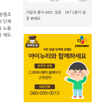
가입자 증가·AIDC 성장…SKT 2분기 성
 분쟁조
장 본궤도
과 단체
등 노동
급 제도