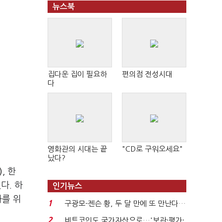
뉴스북
집다운 집이 필요하
편의점 전성시대
다
영화관의 시대는 끝
"CD로 구워오세요"
났다?
)
, 한
다. 하
인기뉴스
화를 위
1
구광모-젠슨 황, 두 달 만에 또 만난다…
로봇·AI 등 논...
2
비트코인도 국가자산으로…'보관·평가·