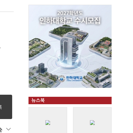
화
뉴스북
순