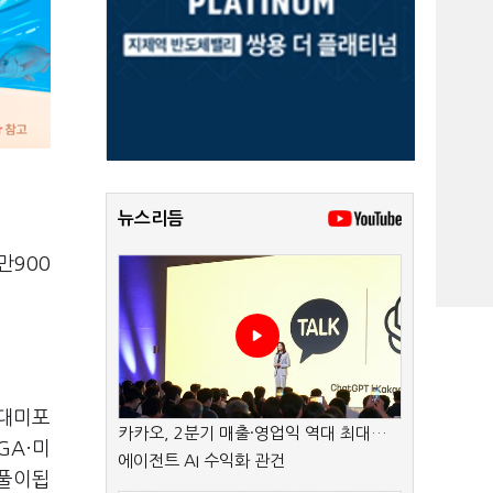
뉴스리듬
만900
현대미포
카카오, 2분기 매출·영업익 역대 최대…
GA·미
에이전트 AI 수익화 관건
 풀이됩