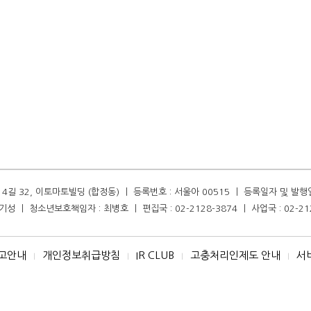
길 32, 이토마토빌딩 (합정동) ㅣ 등록번호 : 서울아 00515 ㅣ 등록일자 및 발행일자 :
성 ㅣ 청소년보호책임자 : 최병호 ㅣ 편집국 : 02-2128-3874 ㅣ 사업국 : 02-21
고안내
개인정보취급방침
IR CLUB
고충처리인제도 안내
서
I
I
I
I