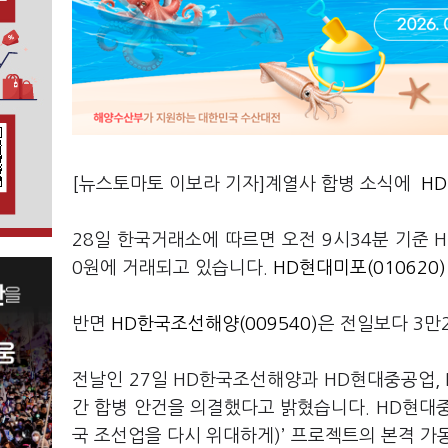
[뉴스토마토 이보라 기자]계열사 합병 소식에
HD
28일 한국거래소에 따르면 오전 9시34분 기준 H
0원에 거래되고 있습니다.
HD현대미포(010620)
반면
HD한국조선해양(009540)
은 전일보다 3만2
전날인 27일 HD한국조선해양과 HD현대중공업,
간 합병 안건을 의결했다고 밝혔습니다. HD현대
국 조선업을 다시 위대하게)’ 프로젝트의 본격 가