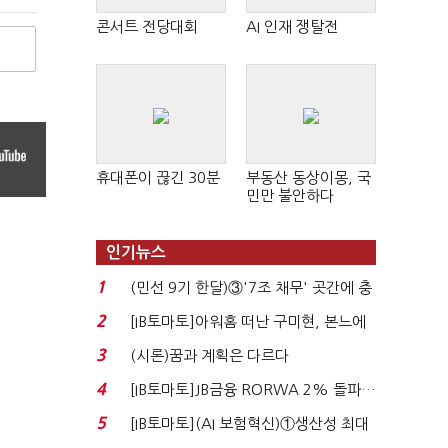
콘서트 전당대회
AI 인재 쟁탈전
휴대폰이 끊긴 30분
부동산 동상이몽, 국
민만 불안하다
인기뉴스
1
(민선 9기 한달)③'7조 채무' 곳간에 충
격…추미애, 20년...
2
[IB토마토]아워홈 떠난 구미현, 본느에
340억 베팅…가...
3
(시론)꿈과 계획은 다르다
4
[IB토마토]JB금융 RORWA 2% 돌파…
실적 견인은 은행 ...
5
[IB토마토](AI 보험혁신)①생산성 최대