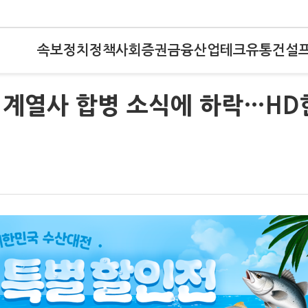
속보
정치
정책
사회
증권
금융
산업
테크
유통
건설
 계열사 합병 소식에 하락…HD