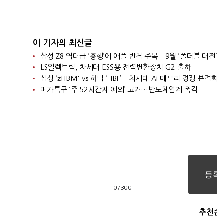
이 기자의 최신글
삼성 Z8 역대급 ‘흥행’에 애플 반격 주목…9월 ‘폴더블 대전’
LS일렉트릭, 차세대 ESS용 전력변환장치 G2 출하
삼성 ‘zHBM' vs 하닉 ‘HBF’…차세대 AI 메모리 경쟁 본격
메가특구 ‘주 52시간제 예외’ 고개…반도체업계 촉각
0
/
300
추천