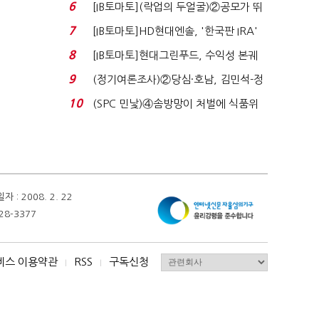
80% 개선…현실...
6
[IB토마토](락업의 두얼굴)②공모가 뛰
자 첫날 매도…FI ...
7
[IB토마토]HD현대엔솔, '한국판 IRA'
수혜 부상…세액공...
8
[IB토마토]현대그린푸드, 수익성 본궤
도…실적 개선에 ...
9
(정기여론조사)②당심·호남, 김민석-정
청래 '초접전'...
10
(SPC 민낯)④솜방망이 처벌에 식품위
생법 위반 반복...
 2008. 2. 22
28-3377
비스 이용약관
RSS
구독신청
I
I