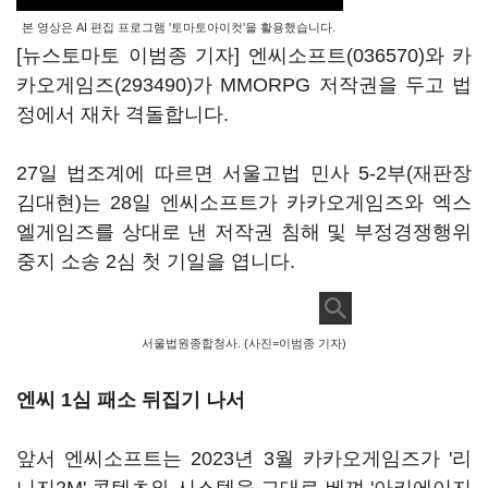
본 영상은 AI 편집 프로그램 '토마토아이컷'을 활용했습니다.
[뉴스토마토 이범종 기자]
엔씨소프트(036570)
와
카
카오게임즈(293490)
가 MMORPG 저작권을 두고 법
정에서 재차 격돌합니다.
27일 법조계에 따르면 서울고법 민사 5-2부(재판장
김대현)는 28일 엔씨소프트가 카카오게임즈와 엑스
엘게임즈를 상대로 낸 저작권 침해 및 부정경쟁행위
중지 소송 2심 첫 기일을 엽니다.
서울법원종합청사. (사진=이범종 기자)
엔씨 1심 패소 뒤집기 나서
앞서 엔씨소프트는 2023년 3월 카카오게임즈가 '리