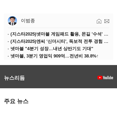
이범종
(지스타2025)넷마블 게임패드 활용, 몬길 '수석' 7대죄 '차석'
(지스타2025)엔씨 '신더시티', 독보적 전투 경험 필요
넷마블 "4분기 성장…내년 상반기도 기대"
넷마블, 3분기 영업익 909억…전년비 38.8%↑
뉴스리듬
주요 뉴스