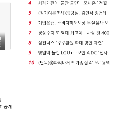
생법 위반 반복...
4
세제개편에 ‘불안·불만’…오세훈 "전월
세 구하기 더 ...
5
(정기여론조사)①당심, 김민석·정청래
'초접전'…대통령 ...
6
기업은행, 소비자피해보상 부실심사·보
이스피싱 공시 ...
7
경상수지 또 역대 최고치…사상 첫 400
전
억달러에 '3% 성...
8
삼전닉스 “주주환원 확대 방안 마련”…
등
로이터에 성명...
9
영업익 늘린 LGU+…보안·AIDC '신사
업 드라이브'...
10
(단독)⑩파리바게뜨 가맹점 41% '용역
제빵기사 없어'…고...
장
’ 공개