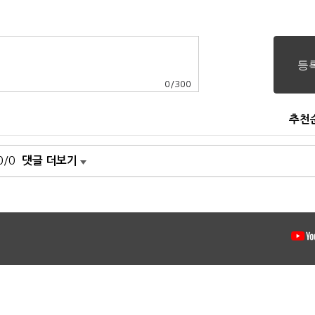
0
/
300
추천
0/0
댓글 더보기