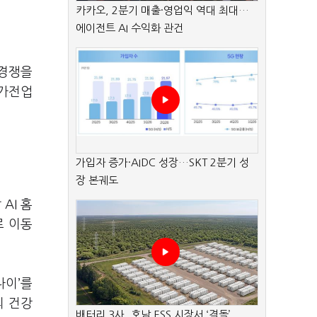
카카오, 2분기 매출·영업익 역대 최대…
에이전트 AI 수익화 관건
 경쟁을
 가전업
가입자 증가·AIDC 성장…SKT 2분기 성
장 본궤도
AI 홈
로 이동
나이’를
의 건강
배터리 3사, 호남 ESS 시장서 ‘격돌’