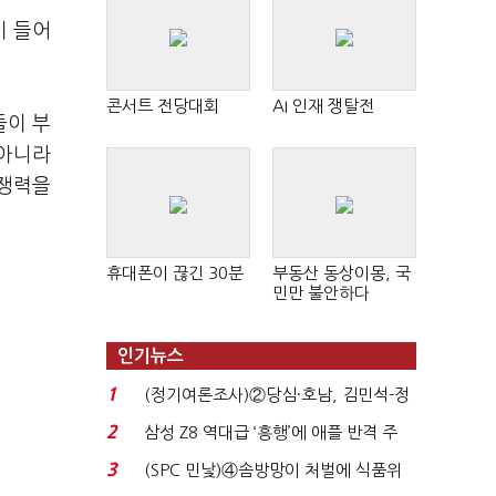
이 들어
콘서트 전당대회
AI 인재 쟁탈전
들이 부
 아니라
경쟁력을
휴대폰이 끊긴 30분
부동산 동상이몽, 국
민만 불안하다
인기뉴스
1
(정기여론조사)②당심·호남, 김민석-정
청래 '초접전'...
2
삼성 Z8 역대급 ‘흥행’에 애플 반격 주
목…9월 ‘폴...
3
(SPC 민낯)④솜방망이 처벌에 식품위