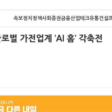
속보
정치
정책
사회
증권
금융
산업
테크
유통
건설
벌 가전업계 ‘AI 홈’ 각축전