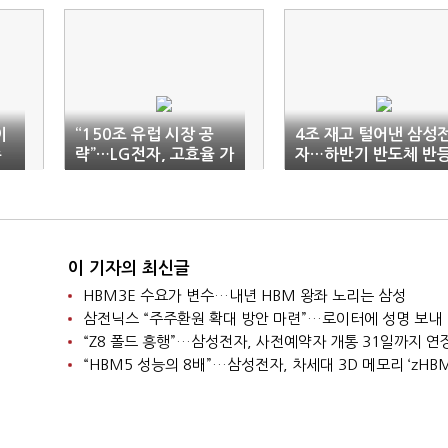
이
“150조 유럽 시장 공
4조 재고 털어낸 삼성
수
략”…LG전자, 고효율 가
자…하반기 반도체 반
전 25종 공개
‘기지개’
이 기자의 최신글
HBM3E 수요가 변수…내년 HBM 왕좌 노리는 삼성
삼전닉스 “주주환원 확대 방안 마련”…로이터에 성명 보내
“Z8 폴드 흥행”…삼성전자, 사전예약자 개통 31일까지 연
“HBM5 성능의 8배”…삼성전자, 차세대 3D 메모리 ‘zHBM