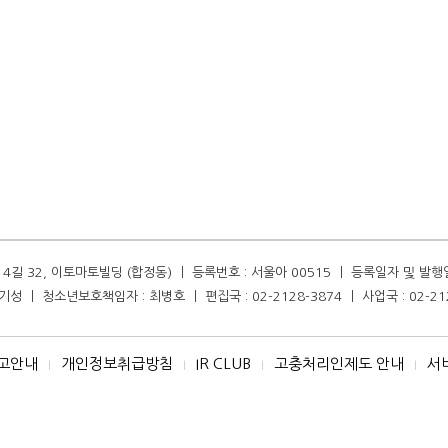
길 32, 이토마토빌딩 (합정동) ㅣ 등록번호 : 서울아 00515 ㅣ 등록일자 및 발행일자 :
성 ㅣ 청소년보호책임자 : 최병호 ㅣ 편집국 : 02-2128-3874 ㅣ 사업국 : 02-21
고안내
개인정보취급방침
IR CLUB
고충처리인제도 안내
서
I
I
I
I