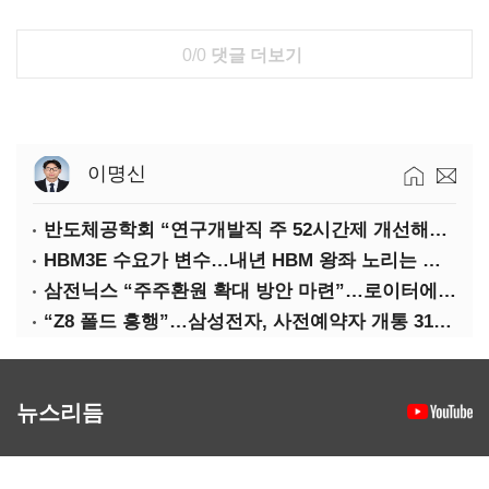
0/0
댓글 더보기
이명신
반도체공학회 “연구개발직 주 52시간제 개선해야”
HBM3E 수요가 변수…내년 HBM 왕좌 노리는 삼성
삼전닉스 “주주환원 확대 방안 마련”…로이터에 성명 보내
“Z8 폴드 흥행”…삼성전자, 사전예약자 개통 31일까지 연장
뉴스리듬