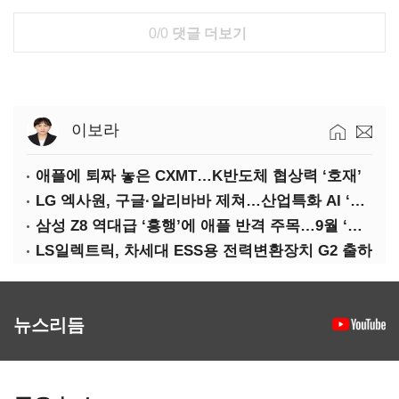
0/0
댓글 더보기
이보라
애플에 퇴짜 놓은 CXMT…K반도체 협상력 ‘호재’
LG 엑사원, 구글·알리바바 제쳐…산업특화 AI ‘속도’
삼성 Z8 역대급 ‘흥행’에 애플 반격 주목…9월 ‘폴더블 대전’
LS일렉트릭, 차세대 ESS용 전력변환장치 G2 출하
뉴스리듬