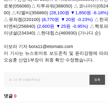
로봇(056080)
△
지투파워(388050)
△
코나아이(0524
00)
△
티엘비(356860)
(28,100원 ▼1,850원 -6.18%)
△
퓨쳐켐(220100)
(8,770원 ▼20원 -0.23%)
△
한국
비엔씨(256840)
(2,600원 ▼25원 -0.95%)
△
헥토파
이낸셜(234340)
△
현대힘스(460930)
(가나다 순)
이보라 기자 bora11@etomato.com
이 기사는 뉴스토마토 보도준칙 및 윤리강령에 따라
오승훈 산업1부장이 최종 확인·수정했습니다.
댓글
0