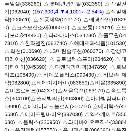
퓨얼셀(336260)
△
롯데관광개발(032350)
△
산일전
기(062040)
(157,300원 ▼4,100원 -2.54%)
△
삼일제
약(000520)
△
신풍제약(019170)
△
애경산업(01825
0)
△
코스모신소재(005070)
△
코오롱(002020)
△
토
니모리(214420)
△
파라다이스(034230)
△
풀무원(01
7810)
△
한화엔진(082740)
△
해태제과식품(101530)
△
화신(010690)
△
LS마린솔루션(060370)
△
감성코
퍼레이션(036620)
△
글로벌텍스프리(204620)
△
대
아티아이(045390)
△
디앤디파마텍(347850)
△
로보
티즈(108490)
△
바이오플러스(099430)
△
비보존 제
약(082800)
△
비에이치아이(083650)
△
비올(335890)
△
비츠로테크(042370)
△
서울옥션(063170)
△
솔트룩
스(304100)
△
쓰리빌리언(394800)
△
아가방컴퍼니(0
13990)
△
에이디테크놀로지(200710)
△
에이럭스(47
5580)
△
에이프릴바이오(397030)
△
엑스게이트(356
680)
△
올릭스(226950)
△
와이바이오로직스(33884
0)
△
우진엔텍(457550)
△
유니테스트(086390)
△
유진