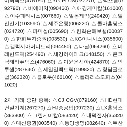
이터닉스(475150)
△
YG PLUS(037270)
△
넥스틸(0
92790)
△
비에이치(090460)
△
애경케미칼(161000)
△
이수페타시스(007660)
△
일동제약(249420)
△
일
진전기(103590)
△
제주은행(006220)
△
콜마홀딩스
(024720)
△
파미셀(005690)
△
한화손해보험(00037
0)
△
한화투자증권(003530)
△
KG이니시스(035600)
△
갤럭시아머니트리(094480)
△
다날(064260)
△
미
래반도체(254490)
△
세경하이테크(148150)
△
온코
닉테라퓨틱스(476060)
△
이뮨온시아(424870)
△
인
투셀(287840)
△
제일일렉트릭(199820)
△
청담글로
벌(362320)
△
클로봇(466100)
△
폴라리스오피스(04
1020)
2차 거래 중단 종목: △
CJ CGV(079160)
△
HD현대
건설기계(267270)
△
HJ중공업(097230)
△
LX홀딩스
(383800)
△
그린케미칼(083420)
△
대덕전자(35320
0)
△
대신증권(003540)
△
동양생명(082640)
△
두산