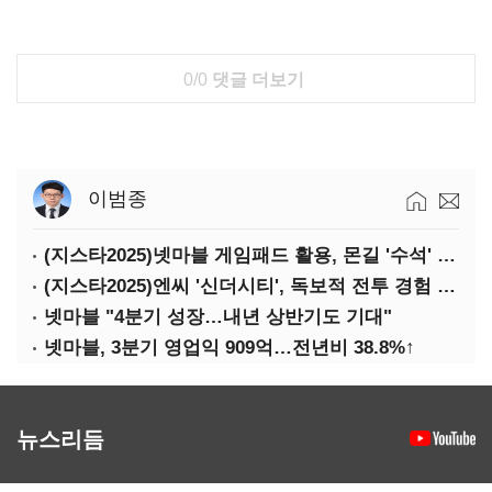
0/0
댓글 더보기
이범종
(지스타2025)넷마블 게임패드 활용, 몬길 '수석' 7대죄 '차석'
(지스타2025)엔씨 '신더시티', 독보적 전투 경험 필요
넷마블 "4분기 성장…내년 상반기도 기대"
넷마블, 3분기 영업익 909억…전년비 38.8%↑
뉴스리듬