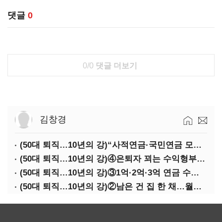
댓글
0
0/0
댓글 더보기
김창경
(50대 퇴직…10년의 강)“사적연금·국민연금 모두 당겨서 수령해야”
(50대 퇴직…10년의 강)④은퇴자 꾀는 수익형부동산·전업투자·편의점 창업
(50대 퇴직…10년의 강)③1억·2억·3억 연금 수령 전략
(50대 퇴직…10년의 강)②남은 건 집 한 채…월세 vs 배당 vs 주택연금