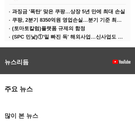
과징금 '폭탄' 맞은 쿠팡…상장 5년 만에 최대 손실
쿠팡, 2분기 8350억원 영업손실…분기 기준 최대 적자
(토마토칼럼)플랫폼 규제의 함정
(SPC 민낯)①'밑 빠진 독' 해외사업…신사업도 경고등
뉴스리듬
주요 뉴스
많이 본 뉴스