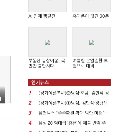
AI 인재 쟁탈전
휴대폰이 끊긴 30분
부동산 동상이몽, 국
여름철 온열질환 보
민만 불안하다
험으로 대비
인기뉴스
1
(정기여론조사)②당심·호남, 김민석-정
법
청래 '초접전'...
2
(정기여론조사)①당심, 김민석·정청래
'초접전'…대통령 ...
3
삼전닉스 “주주환원 확대 방안 마련”…
로이터에 성명...
4
삼성 Z8 역대급 ‘흥행’에 애플 반격 주
목…9월 ‘폴...