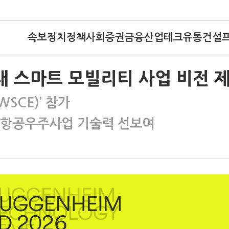
속보
정치
정책
사회
증권
금융
산업
테크
유통
건설
미래 스마트 모빌리티 사업 비전 
SCE)’ 참가
공개…항공우주사업 기술력 선보여