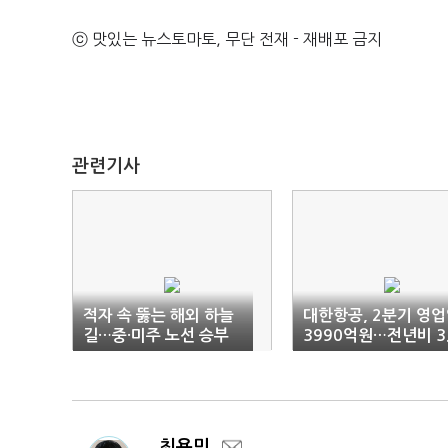
ⓒ 맛있는 뉴스토마토, 무단 전재 - 재배포 금지
관련기사
적자 속 뚫는 해외 하늘
대한항공, 2분기 영
길…중·미주 노선 승부
3990억원…전년비 3
5%↓
최용민