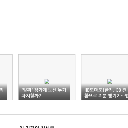
업익
'알짜' 장가계 노선 누가
[IB토마토]한진, CB 전
.
차지할까?
환으로 지분 챙기기…
적 논란 불씨