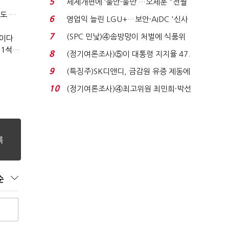
5
세제개편에 ‘불안·불만’…오세훈 "전월
[IB토마토](데스크칼럼)'그깟 중국산'의 역습…전기차 시장도 내줄 셈인가
세 구하기 더 ...
6
영업익 늘린 LGU+…보안·AIDC '신사
업 드라이브'...
7
(SPC 민낯)④솜방망이 처벌에 식품위
멸이다
생법 위반 반복...
[IB토마토]나인테크, 35억 지키고 우군까지…관계사 활용 '1석2조'
8
(정기여론조사)⑤이 대통령 지지율 47.
7%…일주일 만에 ...
9
(특징주)SK디앤디, 금감원 유증 제동에
장 초반 상한가...
10
(정기여론조사)④최고위원 최민희·박선
원 '양강'…서미...
순