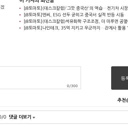
이 기자의 최신글
쓰겠
[IB토마토]엔씨, ESG 선두 굳히고 중국서 실적 반등 시동
[IB토마토](데스크칼럼)석유화학 구조조정, 더 미루면 공
0
/
300
추천
0/0
댓글 더보기