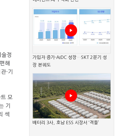
기술정
가입자 증가·AIDC 성장…SKT 2분기 성
개편해
장 본궤도
기관·기
마트 모
라는 기
의 섹
배터리 3사, 호남 ESS 시장서 ‘격돌’