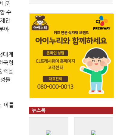
전 문
할 수
 제안
 분야
 생태계
 한국형
기술력을
정성을
. 이를
뉴스북