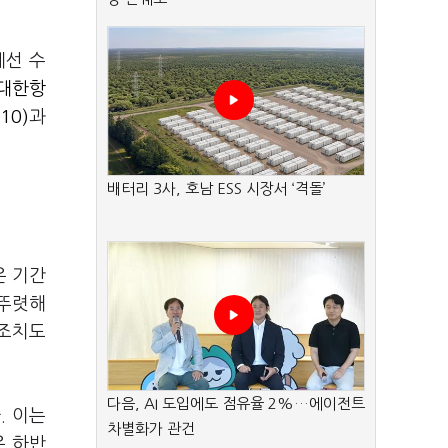
제선 수
대한항
10)
과
배터리 3사, 호남 ESS 시장서 ‘격돌’
은 기간
 뚜렷해
 조치도
다음, AI 도입에도 점유율 2%…에이전트
. 이는
차별화가 관건
은 하반