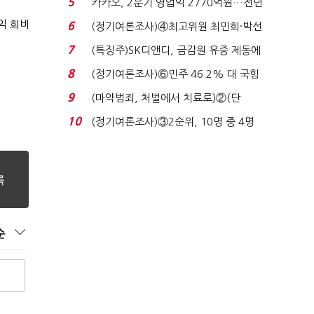
5
카카오, 2분기 영업익 2770억원…전년
비 36% 증가...
익 희비
6
(정기여론조사)④최고위원 최민희·박선
원 '양강'…서미...
7
(특징주)SK디앤디, 금감원 유증 제동에
장 초반 상한가...
8
(정기여론조사)⑥민주 46.2% 대 국힘
31.0%…오차범위 밖 ...
9
(마약범죄, 처벌에서 치료로)②(단
독)"마약은 전염병…여성...
10
(정기여론조사)③2순위, 10명 중 4명
'송영길'…정청래 '한 ...
순