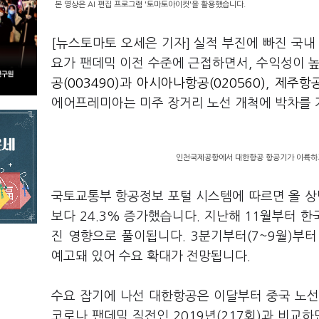
본 영상은 AI 편집 프로그램 '토마토아이컷'을 활용했습니다.
[뉴스토마토 오세은 기자] 실적 부진에 빠진 국내
요가 팬데믹 이전 수준에 근접하면서, 수익성이 
공(003490)
과
아시아나항공(020560)
,
제주항공(
에어프레미아는 미주 장거리 노선 개척에 박차를 
인천국제공항에서 대한항공 항공기가 이륙하고
국토교통부 항공정보 포털 시스템에 따르면 올 상반
보다 24.3% 증가했습니다. 지난해 11월부터 
진 영향으로 풀이됩니다. 3분기부터(7~9월)부
예고돼 있어 수요 확대가 전망됩니다.
수요 잡기에 나선 대한항공은 이달부터 중국 노선 
코로나 팬데믹 직전인 2019년(217회)과 비교