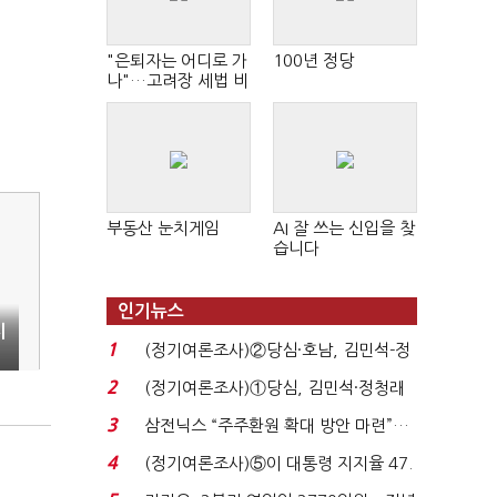
"은퇴자는 어디로 가
100년 정당
나"…고려장 세법 비
판 확산
부동산 눈치게임
AI 잘 쓰는 신입을 찾
습니다
인기뉴스
지
1
(정기여론조사)②당심·호남, 김민석-정
청래 '초접전'...
2
(정기여론조사)①당심, 김민석·정청래
'초접전'…대통령 ...
3
삼전닉스 “주주환원 확대 방안 마련”…
로이터에 성명...
4
(정기여론조사)⑤이 대통령 지지율 47.
7%…일주일 만에 ...