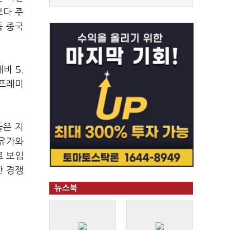
보다 주
등 중국
비 5.
어프레미
들은 지
 유가와
로 보입
만 경쟁
뉴스북