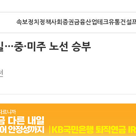
속보
정치
정책
사회
증권
금융
산업
테크
유통
건설
길…중·미주 노선 승부
전