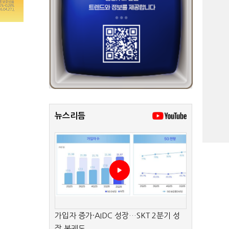
뉴스리듬
가입자 증가·AIDC 성장…SKT 2분기 성
장 본궤도