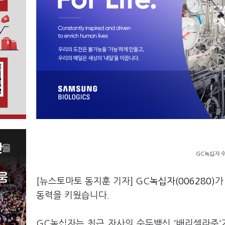
GC녹십자 수
[뉴스토마토 동지훈 기자] GC
녹십자(006280)
가
동력을 키웠습니다.
GC녹십자는 최근 자사의 수두백신 '배리셀라주'가 베트남