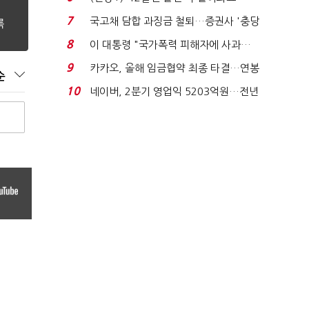
빈 매대 채우며 문 연 ...
7
국고채 담합 과징금 철퇴…증권사 '충당
금 폭탄' 우려...
8
이 대통령 "국가폭력 피해자에 사과…
적극적 조사로 진...
9
카카오, 올해 임금협약 최종 타결…연봉
순
6.3% 인상·격려...
10
네이버, 2분기 영업익 5203억원…전년
비 0.2% 감소...