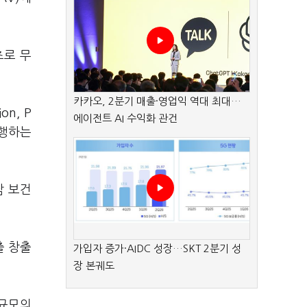
초로 무
카카오, 2분기 매출·영업익 역대 최대…
n, P
에이전트 AI 수익화 관건
병행하는
남 보건
출 창출
가입자 증가·AIDC 성장…SKT 2분기 성
장 본궤도
 규모의