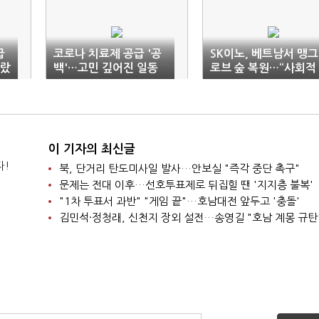
급
코로나 치료제 공급 '공
SK이노, 베트남서 맹그
갈랐
백'…고민 깊어진 일동
로브 숲 복원…“사회적
제약
가치 창출”
이 기자의 최신글
다!
북, 단거리 탄도미사일 발사…안보실 "즉각 중단 촉구"
문제는 전대 이후…선호투표제로 뒤집힐 땐 '지지층 불복'
"1차 투표서 과반" "게임 끝"…호남대전 앞두고 '충돌'
김민석·정청래, 신천지 장외 설전…송영길 "호남 계몽 규탄