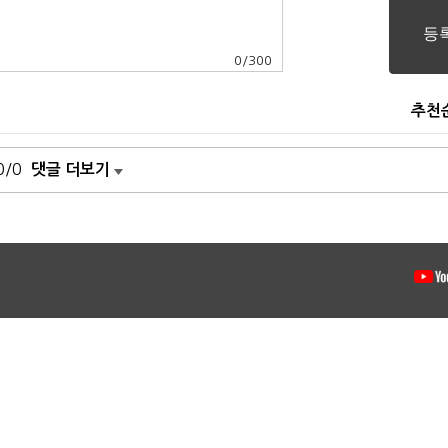
0
/
300
추천
0/0
댓글 더보기