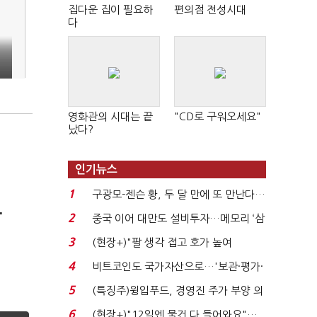
집다운 집이 필요하
편의점 전성시대
다
영화관의 시대는 끝
"CD로 구워오세요"
났다?
인기뉴스
1
구광모-젠슨 황, 두 달 만에 또 만난다…
로봇·AI 등 논...
"
2
중국 이어 대만도 설비투자…메모리 ‘삼
국전쟁’
3
(현장+)"팔 생각 접고 호가 높여
요"…'덜 똘똘한 한 채' 20...
4
비트코인도 국가자산으로…'보관·평가·
처분' 기준은 ...
5
(특징주)윙입푸드, 경영진 주가 부양 의
지에 상한가...
6
(현장+)"12일엔 물건 다 들어와요"…