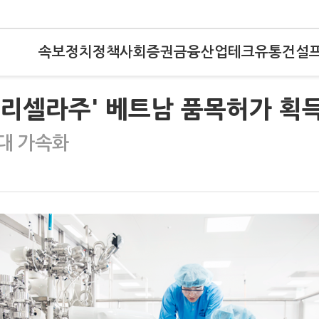
속보
정치
정책
사회
증권
금융
산업
테크
유통
건설
배리셀라주' 베트남 품목허가 획
대 가속화