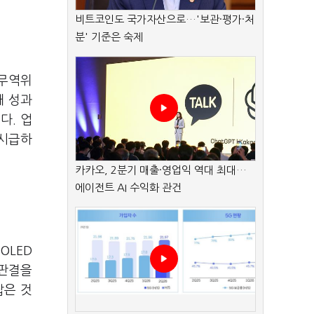
비트코인도 국가자산으로…'보관·평가·처
분' 기준은 숙제
제무역위
째 성과
다. 업
 시급하
카카오, 2분기 매출·영업익 역대 최대…
에이전트 AI 수익화 관건
OLED
비판결을
잡은 것