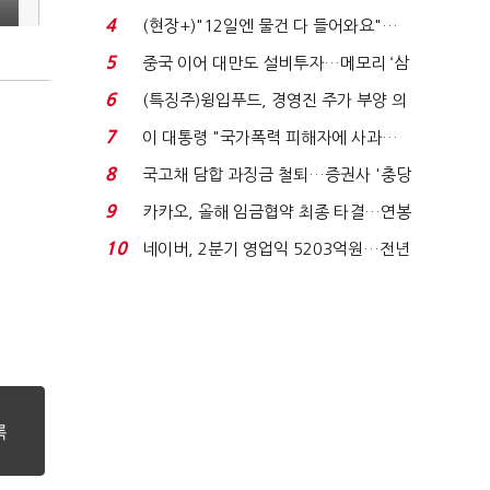
요"…'덜 똘똘한 한 채' 20...
4
(현장+)"12일엔 물건 다 들어와요"…
빈 매대 채우며 문 연 ...
5
중국 이어 대만도 설비투자…메모리 ‘삼
국전쟁’
6
(특징주)윙입푸드, 경영진 주가 부양 의
지에 상한가...
7
이 대통령 "국가폭력 피해자에 사과…
적극적 조사로 진...
8
국고채 담합 과징금 철퇴…증권사 '충당
금 폭탄' 우려...
9
카카오, 올해 임금협약 최종 타결…연봉
6.3% 인상·격려...
10
네이버, 2분기 영업익 5203억원…전년
비 0.2% 감소...