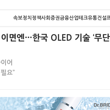
속보
정치
정책
사회
증권
금융
산업
테크
유통
건설
이면엔…한국 OLED 기술 ‘무단
줄이어
 필요”