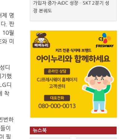
가입자 증가·AIDC 성장…SKT 2분기 성
장 본궤도
배제 명
다. 판
 10월
E와 미
삼성디
제기했
LG디
에 착
 빈번하
체들이
뉴스북
이 필