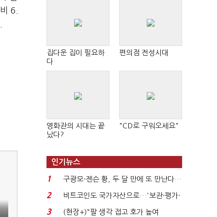
 6.
.
집다운 집이 필요하
편의점 전성시대
다
영화관의 시대는 끝
"CD로 구워오세요"
났다?
인기뉴스
1
구광모-젠슨 황, 두 달 만에 또 만난다…
로봇·AI 등 논...
2
비트코인도 국가자산으로…'보관·평가·
처분' 기준은 ...
3
(현장+)"팔 생각 접고 호가 높여