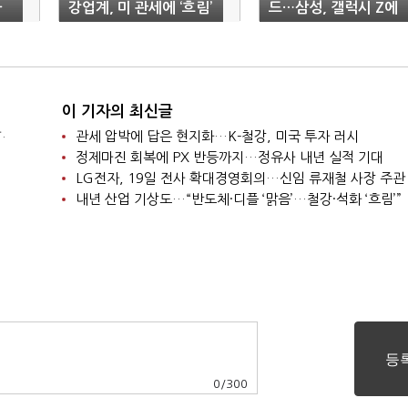
사
강업계, 미 관세에 ‘흐림’
드…삼성, 갤럭시 Z에
계열사 기술 총집결
이 기자의 최신글
.
관세 압박에 답은 현지화…K-철강, 미국 투자 러시
정제마진 회복에 PX 반등까지…정유사 내년 실적 기대
LG전자, 19일 전사 확대경영회의…신임 류재철 사장 주관
내년 산업 기상도…“반도체·디플 ‘맑음’…철강·석화 ‘흐림’”
0
/
300